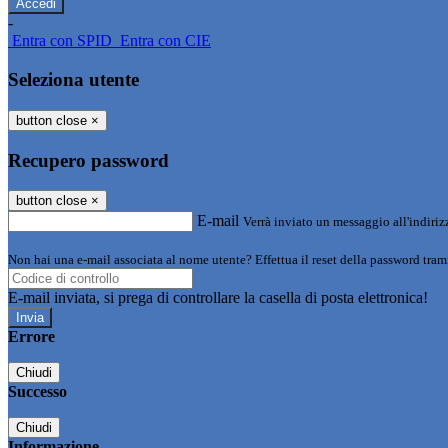
-
Entra con SPID
Entra con CIE
Seleziona utente
button close
×
Recupero password
button close
×
E-mail
Verrà inviato un messaggio all'indirizz
Non hai una e-mail associata al nome utente? Effettua il reset della password tram
E-mail inviata, si prega di controllare la casella di posta elettronica!
Errore
Chiudi
Successo
Chiudi
Informazione