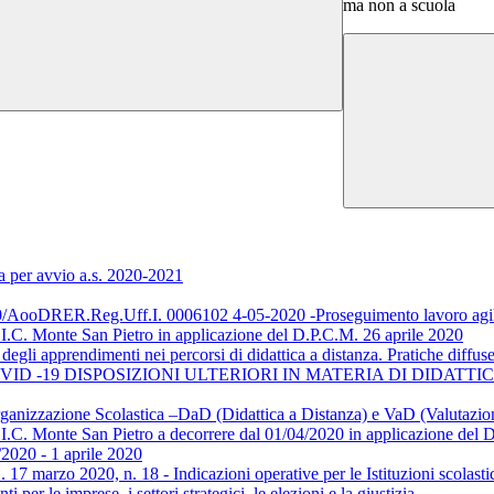
ma non a scuola
a per avvio a.s. 2020-2021
oDRER.Reg.Uff.I. 0006102 4-05-2020 -Proseguimento lavoro agile. D
’I.C. Monte San Pietro in applicazione del D.P.C.M. 26 aprile 2020
i apprendimenti nei percorsi di didattica a distanza. Pratiche diffuse 
COVID -19 DISPOSIZIONI ULTERIORI IN MATERIA DI DIDATT
ganizzazione Scolastica –DaD (Didattica a Distanza) e VaD (Valutazio
’I.C. Monte San Pietro a decorrere dal 01/04/2020 in applicazione del 
/2020 - 1 aprile 2020
 17 marzo 2020, n. 18 - Indicazioni operative per le Istituzioni scolasti
per le imprese, i settori strategici, le elezioni e la giustizia