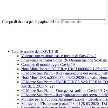
Campo di ricerca per le pagine del sito
Tutte le notizie del COVID-19
Vademecum gestione casi e focolai di Sars-Cov-2
Emergenza sanitaria Covid 19- Organizzazione Scolastic
Comitato di montoraggio Covid-19
Nota Miur-Usr AooDPIT.Reg.Uff.U.0000622 1-05-2020/Ao
IC Monte San Pietro - Riorganizzazione del servizio nell
Nota Miur-USR n.0006284 - 07/05/2020-La valutazione degl
IC Monte San Pietro - EMERGENZA SANITARIA 
APRILE 2020 N. 22)
IC Monte San Pietro - Emergenza sanitaria Covid-19- Or
IC Monte San Pietro - Riorganizzazione del servizio nell
Ministro per la Pubblica Amministrazione - Circolare n.2
Ministero dell'Istruzione prot.n.563 del 28-03-2020 - D.L.
Consiglio dei Ministri n.39 del 6 aprile 2020-Misure urgenti 