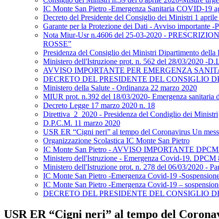
IC Monte San Pietro -Emergenza Sanitaria COVID-19 aggio
Decreto del Presidente del Consiglio dei Ministri 1 april
Garante per la Protezione dei Dati - Avviso importante 
Nota Miur-Usr n.4606 del 25-03-2020 - PRESC
ROSSE”
Presidenza del Consiglio dei Ministri Dipartimento della
Ministero dell'Istruzione prot. n. 562 del 28/03/2020 -D.L
AVVISO IMPORTANTE PER EMERGENZA SANITA
DECRETO DEL PRESIDENTE DEL CONSIGLIO DEI 
Ministero della Salute - Ordinanza 22 marzo 2020
MIUR prot. n.392 del 18/03/2020- Emergenza sanitaria da 
Decreto Legge 17 marzo 2020 n. 18
Direttiva_2_2020 - Presidenza del Condiglio dei Ministri
D.P.C.M. 11 marzo 2020
USR ER “Cigni neri” al tempo del Coronavirus Un messa
Organizzazione Scolastica IC Monte San Pietro
IC Monte San Pietro - AVVISO IMPORTANTE DPCM 
Ministero dell'Istruzione - Emergenza Covid-19. DP
Ministero dell'Istruzione prot. n. 278 del 06/03/2020 - Par
IC Monte San Pietro -Emergenza Covid-19 -Sospensione de
IC Monte San Pietro -Emergenza Covid-19 – sospensione a
DECRETO DEL PRESIDENTE DEL CONSIGLIO DEI M
USR ER “Cigni neri” al tempo del Coronav