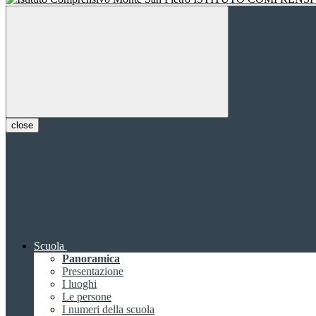
close
Scuola
Panoramica
Presentazione
I luoghi
Le persone
I numeri della scuola