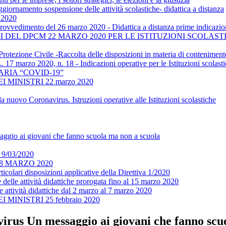
rnamento sospensione delle attività scolastiche- didattica a distanza
e 2020
-Provvedimento del 26 marzo 2020 - Didattica a distanza prime indicazi
RIZIONI DEL DPCM 22 MARZO 2020 PER LE ISTITUZIONI SCOL
 Protezione Civile -Raccolta delle disposizioni in materia di conteni
. 17 marzo 2020, n. 18 - Indicazioni operative per le Istituzioni scolast
RIA “COVID-19”
MINISTRI 22 marzo 2020
nuovo Coronavirus. Istruzioni operative alle Istituzioni scolastiche
ggio ai giovani che fanno scuola ma non a scuola
9/03/2020
CM 8 MARZO 2020
ticolari disposizioni applicative della Direttiva 1/2020
lle attività didattiche prorogata fino al 15 marzo 2020
ttività didattiche dal 2 marzo al 7 marzo 2020
INISTRI 25 febbraio 2020
irus Un messaggio ai giovani che fanno scu