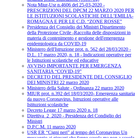
Nota Miur-Usr n.4606 del 25-03-2020 -
PRESCRIZIONI DEL DPCM 22 MARZO 2020 PER
LE ISTITUZIONI SCOLASTICHE DELL’EMILIA-
ROMAGNA E PER LE C.D. “ZONE ROSSE”
Presidenza del Consiglio dei Ministri Dipartimento
della Protezione Civile -Raccolta delle disposizioni in
materia di contenimento e gestione dell'emergenza
epidemiologica da COVID-19
Ministero dell'Istruzione prot. n. 562 del 28/03/2020 -
D.L. 17 marzo 2020, n. 18 - Indicazioni operative per
le Istituzioni scolastiche ed educative
AVVISO IMPORTANTE PER EMERGENZA
SANITARIA “COVID-19”
DECRETO DEL PRESIDENTE DEL CONSIGLIO
DEI MINISTRI 22 marzo 2020
Ministero della Salute - Ordinanza 22 marzo 2020
MIUR prot. n.392 del 18/03/2020- Emergenza sanitaria
da nuovo Coronavirus. Istruzioni operative alle
Istituzioni scolastiche
Decreto Legge 17 marzo 2020 n. 18
Direttiva_2_2020 - Presidenza del Condiglio dei
Ministri
D.P.C.M. 11 marzo 2020
USR ER “Cigni neri” al tempo del Coronavirus Un
messaggio ai giovani che fanno scuola ma non a scuola