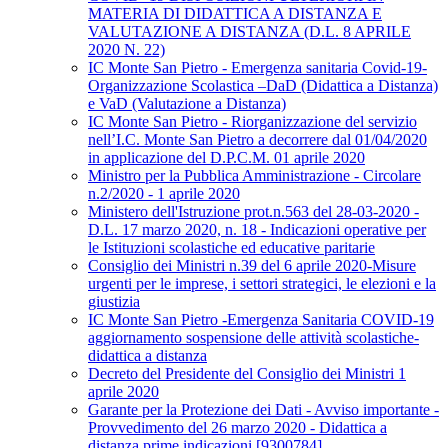
MATERIA DI DIDATTICA A DISTANZA E
VALUTAZIONE A DISTANZA (D.L. 8 APRILE
2020 N. 22)
IC Monte San Pietro - Emergenza sanitaria Covid-19-
Organizzazione Scolastica –DaD (Didattica a Distanza)
e VaD (Valutazione a Distanza)
IC Monte San Pietro - Riorganizzazione del servizio
nell’I.C. Monte San Pietro a decorrere dal 01/04/2020
in applicazione del D.P.C.M. 01 aprile 2020
Ministro per la Pubblica Amministrazione - Circolare
n.2/2020 - 1 aprile 2020
Ministero dell'Istruzione prot.n.563 del 28-03-2020 -
D.L. 17 marzo 2020, n. 18 - Indicazioni operative per
le Istituzioni scolastiche ed educative paritarie
Consiglio dei Ministri n.39 del 6 aprile 2020-Misure
urgenti per le imprese, i settori strategici, le elezioni e la
giustizia
IC Monte San Pietro -Emergenza Sanitaria COVID-19
aggiornamento sospensione delle attività scolastiche-
didattica a distanza
Decreto del Presidente del Consiglio dei Ministri 1
aprile 2020
Garante per la Protezione dei Dati - Avviso importante -
Provvedimento del 26 marzo 2020 - Didattica a
distanza prime indicazioni [9300784]