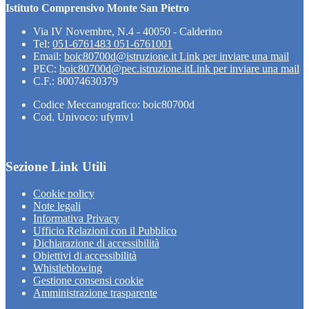
Istituto Comprensivo Monte San Pietro
Via IV Novembre, N.4 - 40050 - Calderino
Tel:
051-6761483 051-6761001
Email:
boic80700d@istruzione.it
Link per inviare una mail
PEC:
boic80700d@pec.istruzione.it
Link per inviare una mail
C.F.: 80074630379
Codice Meccanografico: boic80700d
Cod. Univoco: ufymv1
Sezione Link Utili
Cookie policy
Note legali
Informativa Privacy
Ufficio Relazioni con il Pubblico
Dichiarazione di accessibilità
Obiettivi di accessibilità
Whistleblowing
Gestione consensi cookie
Amministrazione trasparente