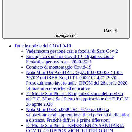
Menu di
navigazione
Tutte le notizie del COVID-19
Vademecum gestione casi e focolai di Sars-Cov-2
Emergenza sanitaria Covid 19- Organizzazione
Scolastica per avvio a.s. 2020-2021
Comitato di montoraggio Covid-19
Nota Miur-Usr AooDPIT.Reg.Uff.U.0000622 1-05-
2020/AooDRER.Reg.Uff.I. 0006102 4-05-2020 -
Proseguimento lavoro agile. DPCM del 26 aprile 2020.
Istituzioni scolastiche ed educative
IC Monte San Pietro - Riorganizzazione del servizio
nell’I.C. Monte San Pietro in applicazione del D.P.C.M.
26 aprile 2020
Nota Miur-USR n.0006284 - 07/05/2020-La
valutazione degli apprendimenti nei percorsi di didattica
a distanza. Pratiche diffuse e prime riflessioni
IC Monte San Pietro - EMERGENZA SANITARIA
COVID -19 DISPOSIZIONI ULTERIORI IN