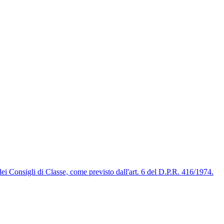
 dei Consigli di Classe, come previsto dall'art. 6 del D.P.R. 416/1974.