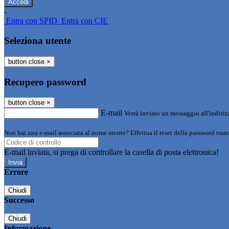
-
Entra con SPID
Entra con CIE
Seleziona utente
button close
×
Recupero password
button close
×
E-mail
Verrà inviato un messaggio all'indirizz
Non hai una e-mail associata al nome utente? Effettua il reset della password tram
E-mail inviata, si prega di controllare la casella di posta elettronica!
Errore
Chiudi
Successo
Chiudi
Informazione