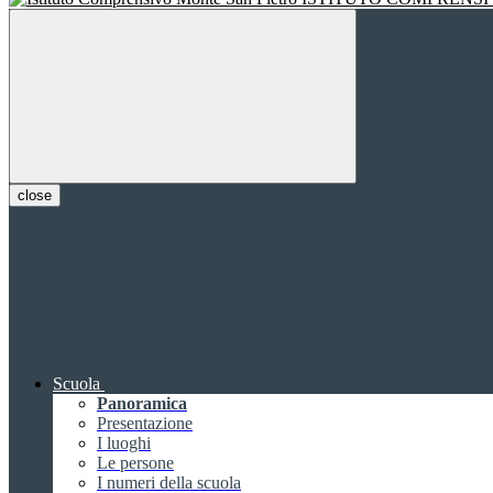
close
Scuola
Panoramica
Presentazione
I luoghi
Le persone
I numeri della scuola