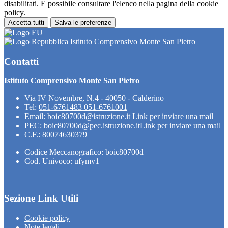
disabilitati. È possibile consultare l'elenco nella pagina della cookie
policy.
Accetta tutti
Salva le preferenze
Istituto Comprensivo Monte San Pietro
Contatti
Istituto Comprensivo Monte San Pietro
Via IV Novembre, N.4 - 40050 - Calderino
Tel:
051-6761483 051-6761001
Email:
boic80700d@istruzione.it
Link per inviare una mail
PEC:
boic80700d@pec.istruzione.it
Link per inviare una mail
C.F.: 80074630379
Codice Meccanografico: boic80700d
Cod. Univoco: ufymv1
Sezione Link Utili
Cookie policy
Note legali