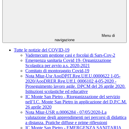
Menu di
navigazione
Tutte le notizie del COVID-19
Vademecum gestione casi e focolai di Sars-Cov-2
Emergenza sanitaria Covid 19- Organizzazione
Scolastica per avvio a.s. 2020-2021
Comitato di montoraggio Covid-19
Nota Miur-Usr AooDPIT.Reg.Uff.U.0000622 1-05-
2020/AooDRER.Reg.Uff.I. 0006102 4-05-2020 -
Proseguimento lavoro agile. DPCM del 26 aprile 2020.
Istituzioni scolastiche ed educative
IC Monte San Pietro - Riorganizzazione del servizio
nell’I.C. Monte San Pietro in applicazione del D.P.C.M.
26 aprile 2020
Nota Miur-USR n.0006284 - 07/05/2020-La
valutazione degli apprendimenti nei percorsi di didattica
a distanza. Pratiche diffuse e prime riflessioni
IC Monte San Pietro - EMERGENZA SANITARIA