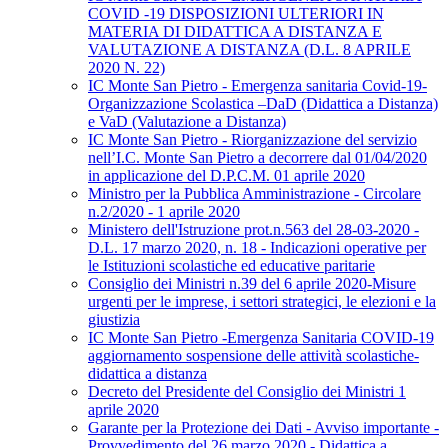
COVID -19 DISPOSIZIONI ULTERIORI IN
MATERIA DI DIDATTICA A DISTANZA E
VALUTAZIONE A DISTANZA (D.L. 8 APRILE
2020 N. 22)
IC Monte San Pietro - Emergenza sanitaria Covid-19-
Organizzazione Scolastica –DaD (Didattica a Distanza)
e VaD (Valutazione a Distanza)
IC Monte San Pietro - Riorganizzazione del servizio
nell’I.C. Monte San Pietro a decorrere dal 01/04/2020
in applicazione del D.P.C.M. 01 aprile 2020
Ministro per la Pubblica Amministrazione - Circolare
n.2/2020 - 1 aprile 2020
Ministero dell'Istruzione prot.n.563 del 28-03-2020 -
D.L. 17 marzo 2020, n. 18 - Indicazioni operative per
le Istituzioni scolastiche ed educative paritarie
Consiglio dei Ministri n.39 del 6 aprile 2020-Misure
urgenti per le imprese, i settori strategici, le elezioni e la
giustizia
IC Monte San Pietro -Emergenza Sanitaria COVID-19
aggiornamento sospensione delle attività scolastiche-
didattica a distanza
Decreto del Presidente del Consiglio dei Ministri 1
aprile 2020
Garante per la Protezione dei Dati - Avviso importante -
Provvedimento del 26 marzo 2020 - Didattica a