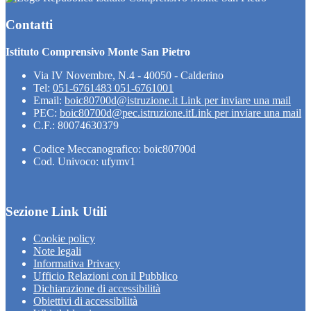
Contatti
Istituto Comprensivo Monte San Pietro
Via IV Novembre, N.4 - 40050 - Calderino
Tel:
051-6761483 051-6761001
Email:
boic80700d@istruzione.it
Link per inviare una mail
PEC:
boic80700d@pec.istruzione.it
Link per inviare una mail
C.F.: 80074630379
Codice Meccanografico: boic80700d
Cod. Univoco: ufymv1
Sezione Link Utili
Cookie policy
Note legali
Informativa Privacy
Ufficio Relazioni con il Pubblico
Dichiarazione di accessibilità
Obiettivi di accessibilità