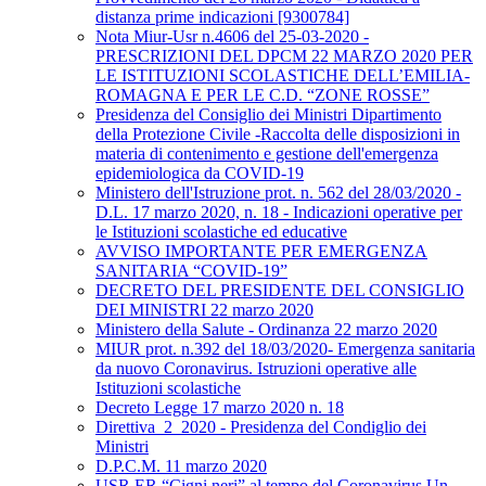
distanza prime indicazioni [9300784]
Nota Miur-Usr n.4606 del 25-03-2020 -
PRESCRIZIONI DEL DPCM 22 MARZO 2020 PER
LE ISTITUZIONI SCOLASTICHE DELL’EMILIA-
ROMAGNA E PER LE C.D. “ZONE ROSSE”
Presidenza del Consiglio dei Ministri Dipartimento
della Protezione Civile -Raccolta delle disposizioni in
materia di contenimento e gestione dell'emergenza
epidemiologica da COVID-19
Ministero dell'Istruzione prot. n. 562 del 28/03/2020 -
D.L. 17 marzo 2020, n. 18 - Indicazioni operative per
le Istituzioni scolastiche ed educative
AVVISO IMPORTANTE PER EMERGENZA
SANITARIA “COVID-19”
DECRETO DEL PRESIDENTE DEL CONSIGLIO
DEI MINISTRI 22 marzo 2020
Ministero della Salute - Ordinanza 22 marzo 2020
MIUR prot. n.392 del 18/03/2020- Emergenza sanitaria
da nuovo Coronavirus. Istruzioni operative alle
Istituzioni scolastiche
Decreto Legge 17 marzo 2020 n. 18
Direttiva_2_2020 - Presidenza del Condiglio dei
Ministri
D.P.C.M. 11 marzo 2020
USR ER “Cigni neri” al tempo del Coronavirus Un