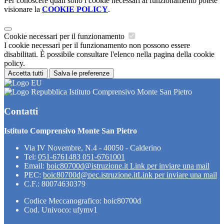
Per conoscere quali sono i cookie necessari al funzionamento potete
visionare la
COOKIE POLICY
.
Cookie necessari per il funzionamento
I cookie necessari per il funzionamento non possono essere
disabilitati. È possibile consultare l'elenco nella pagina della cookie
policy.
Accetta tutti
Salva le preferenze
Istituto Comprensivo Monte San Pietro
Contatti
Istituto Comprensivo Monte San Pietro
Via IV Novembre, N.4 - 40050 - Calderino
Tel:
051-6761483 051-6761001
Email:
boic80700d@istruzione.it
Link per inviare una mail
PEC:
boic80700d@pec.istruzione.it
Link per inviare una mail
C.F.: 80074630379
Codice Meccanografico: boic80700d
Cod. Univoco: ufymv1