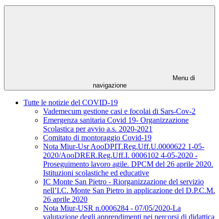
Menu di
navigazione
Tutte le notizie del COVID-19
Vademecum gestione casi e focolai di Sars-Cov-2
Emergenza sanitaria Covid 19- Organizzazione
Scolastica per avvio a.s. 2020-2021
Comitato di montoraggio Covid-19
Nota Miur-Usr AooDPIT.Reg.Uff.U.0000622 1-05-
2020/AooDRER.Reg.Uff.I. 0006102 4-05-2020 -
Proseguimento lavoro agile. DPCM del 26 aprile 2020.
Istituzioni scolastiche ed educative
IC Monte San Pietro - Riorganizzazione del servizio
nell’I.C. Monte San Pietro in applicazione del D.P.C.M.
26 aprile 2020
Nota Miur-USR n.0006284 - 07/05/2020-La
valutazione degli apprendimenti nei percorsi di didattica