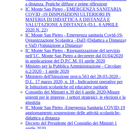
a distanza. Pratiche diffuse e prime riflessioni
IC Monte San Pietro - EMERGENZA SANITARIA
COVID -19 DISPOSIZIONI ULTERIORI IN
MATERIA DI DIDATTICA A DISTANZA E
VALUTAZIONE A DISTANZA (D.L. 8 APRILE
2020 N. 22)
IC Monte San Pietro - Emergenza sanitaria Covid-19-
Organizzazione Scolastica –DaD (Didattica a Distanza)
e VaD (Valutazione a Distanza)
IC Monte San Pietro - Riorganizzazione del servizio
nell’I.C. Monte San Pietro a decorrere dal 01/04/2020
in applicazione del D.P.C.M. 01 aprile 2020
Ministro per la Pubblica Amministrazione - Circolare
n.2/2020 - 1 aprile 2020
Ministero dell'Istruzione prot.n.563 del 28-03-2020 -
D.L. 17 marzo 2020, n. 18 - Indicazioni operative per
le Istituzioni scolastiche ed educative paritarie
Consiglio dei Ministri n.39 del 6 aprile 2020-Misure
urgenti per le imprese, i settori strategici, le elezioni e la
giustizia
IC Monte San Pietro -Emergenza Sanitaria COVID-19
aggiornamento sospensione delle attività scolastiche-
didattica a distanza
Decreto del Presidente del Consiglio dei Ministri 1
aprile 2020