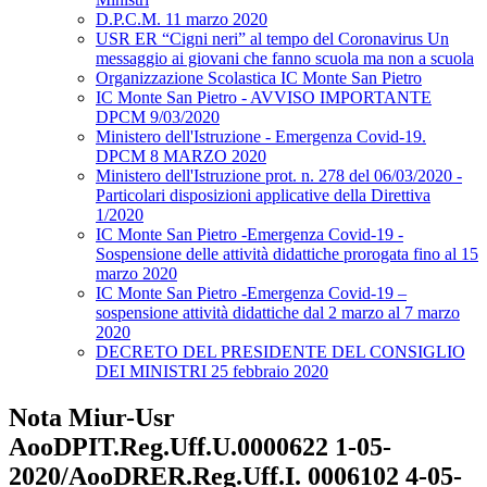
D.P.C.M. 11 marzo 2020
USR ER “Cigni neri” al tempo del Coronavirus Un
messaggio ai giovani che fanno scuola ma non a scuola
Organizzazione Scolastica IC Monte San Pietro
IC Monte San Pietro - AVVISO IMPORTANTE
DPCM 9/03/2020
Ministero dell'Istruzione - Emergenza Covid-19.
DPCM 8 MARZO 2020
Ministero dell'Istruzione prot. n. 278 del 06/03/2020 -
Particolari disposizioni applicative della Direttiva
1/2020
IC Monte San Pietro -Emergenza Covid-19 -
Sospensione delle attività didattiche prorogata fino al 15
marzo 2020
IC Monte San Pietro -Emergenza Covid-19 –
sospensione attività didattiche dal 2 marzo al 7 marzo
2020
DECRETO DEL PRESIDENTE DEL CONSIGLIO
DEI MINISTRI 25 febbraio 2020
Nota Miur-Usr
AooDPIT.Reg.Uff.U.0000622 1-05-
2020/AooDRER.Reg.Uff.I. 0006102 4-05-