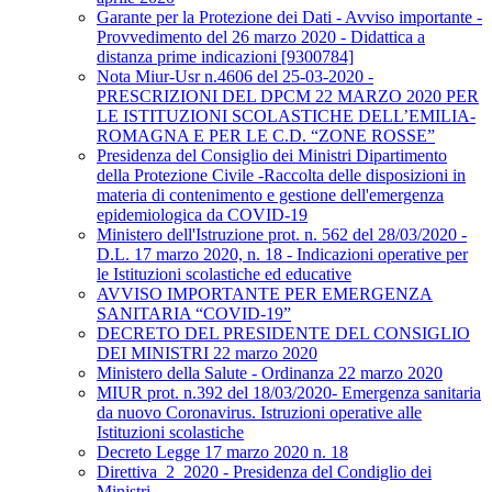
Garante per la Protezione dei Dati - Avviso importante -
Provvedimento del 26 marzo 2020 - Didattica a
distanza prime indicazioni [9300784]
Nota Miur-Usr n.4606 del 25-03-2020 -
PRESCRIZIONI DEL DPCM 22 MARZO 2020 PER
LE ISTITUZIONI SCOLASTICHE DELL’EMILIA-
ROMAGNA E PER LE C.D. “ZONE ROSSE”
Presidenza del Consiglio dei Ministri Dipartimento
della Protezione Civile -Raccolta delle disposizioni in
materia di contenimento e gestione dell'emergenza
epidemiologica da COVID-19
Ministero dell'Istruzione prot. n. 562 del 28/03/2020 -
D.L. 17 marzo 2020, n. 18 - Indicazioni operative per
le Istituzioni scolastiche ed educative
AVVISO IMPORTANTE PER EMERGENZA
SANITARIA “COVID-19”
DECRETO DEL PRESIDENTE DEL CONSIGLIO
DEI MINISTRI 22 marzo 2020
Ministero della Salute - Ordinanza 22 marzo 2020
MIUR prot. n.392 del 18/03/2020- Emergenza sanitaria
da nuovo Coronavirus. Istruzioni operative alle
Istituzioni scolastiche
Decreto Legge 17 marzo 2020 n. 18
Direttiva_2_2020 - Presidenza del Condiglio dei
Ministri