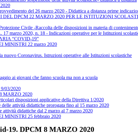
e 2020
-Provvedimento del 26 marzo 2020 - Didattica a distanza prime indicazi
RIZIONI DEL DPCM 22 MARZO 2020 PER LE ISTITUZIONI SCOL
 Protezione Civile -Raccolta delle disposizioni in materia di conteni
. 17 marzo 2020, n. 18 - Indicazioni operative per le Istituzioni scolast
RIA “COVID-19”
MINISTRI 22 marzo 2020
nuovo Coronavirus. Istruzioni operative alle Istituzioni scolastiche
ggio ai giovani che fanno scuola ma non a scuola
9/03/2020
CM 8 MARZO 2020
ticolari disposizioni applicative della Direttiva 1/2020
lle attività didattiche prorogata fino al 15 marzo 2020
ttività didattiche dal 2 marzo al 7 marzo 2020
INISTRI 25 febbraio 2020
Covid-19. DPCM 8 MARZO 2020