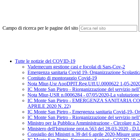
Campo di ricerca per le pagine del sito
Tutte le notizie del COVID-19
Vademecum gestione casi e focolai di Sars-Cov-2
Emergenza sanitaria Covid 19- Organizzazione Scolastic
Comitato di montoraggio Covid-19
Nota Miur-Usr AooDPIT.Reg.Uff.U.0000622 1-05-2020/Ao
IC Monte San Pietro - Riorganizzazione del servizio nell
Nota Miur-USR n.0006284 - 07/05/2020-La valutazione degl
IC Monte San Pietro - EMERGENZA SANITARIA 
APRILE 2020 N. 22)
IC Monte San Pietro - Emergenza sanitaria Covid-19- Or
IC Monte San Pietro - Riorganizzazione del servizio nell
Ministro per la Pubblica Amministrazione - Circolare n.2
Ministero dell'Istruzione prot.n.563 del 28-03-2020 - D.L.
Consiglio dei Ministri n.39 del 6 aprile 2020-Misure urgenti 
IC Monte San Pietro -Emergenza Sanitaria COVID-19 aggio