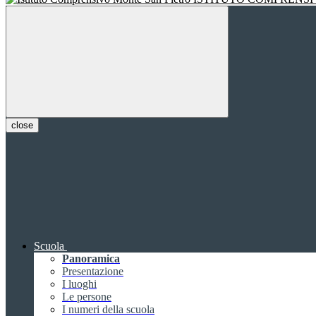
close
Scuola
Panoramica
Presentazione
I luoghi
Le persone
I numeri della scuola