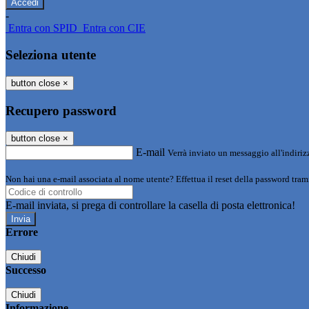
-
Entra con SPID
Entra con CIE
Seleziona utente
button close
×
Recupero password
button close
×
E-mail
Verrà inviato un messaggio all'indirizz
Non hai una e-mail associata al nome utente? Effettua il reset della password tram
E-mail inviata, si prega di controllare la casella di posta elettronica!
Errore
Chiudi
Successo
Chiudi
Informazione