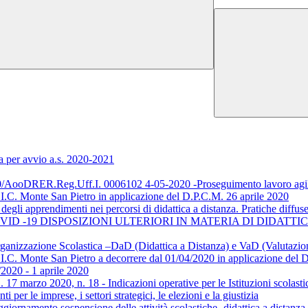
a per avvio a.s. 2020-2021
oDRER.Reg.Uff.I. 0006102 4-05-2020 -Proseguimento lavoro agile. D
’I.C. Monte San Pietro in applicazione del D.P.C.M. 26 aprile 2020
i apprendimenti nei percorsi di didattica a distanza. Pratiche diffuse 
COVID -19 DISPOSIZIONI ULTERIORI IN MATERIA DI DIDATT
ganizzazione Scolastica –DaD (Didattica a Distanza) e VaD (Valutazio
’I.C. Monte San Pietro a decorrere dal 01/04/2020 in applicazione del 
/2020 - 1 aprile 2020
 17 marzo 2020, n. 18 - Indicazioni operative per le Istituzioni scolasti
per le imprese, i settori strategici, le elezioni e la giustizia
rnamento sospensione delle attività scolastiche- didattica a distanza