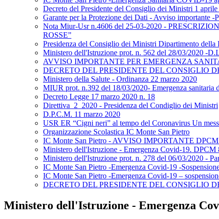
Decreto del Presidente del Consiglio dei Ministri 1 april
Garante per la Protezione dei Dati - Avviso importante 
Nota Miur-Usr n.4606 del 25-03-2020 - PRESC
ROSSE”
Presidenza del Consiglio dei Ministri Dipartimento della
Ministero dell'Istruzione prot. n. 562 del 28/03/2020 -D.L
AVVISO IMPORTANTE PER EMERGENZA SANITA
DECRETO DEL PRESIDENTE DEL CONSIGLIO DEI 
Ministero della Salute - Ordinanza 22 marzo 2020
MIUR prot. n.392 del 18/03/2020- Emergenza sanitaria da 
Decreto Legge 17 marzo 2020 n. 18
Direttiva_2_2020 - Presidenza del Condiglio dei Ministri
D.P.C.M. 11 marzo 2020
USR ER “Cigni neri” al tempo del Coronavirus Un messa
Organizzazione Scolastica IC Monte San Pietro
IC Monte San Pietro - AVVISO IMPORTANTE DPCM 
Ministero dell'Istruzione - Emergenza Covid-19. DP
Ministero dell'Istruzione prot. n. 278 del 06/03/2020 - Par
IC Monte San Pietro -Emergenza Covid-19 -Sospensione de
IC Monte San Pietro -Emergenza Covid-19 – sospensione a
DECRETO DEL PRESIDENTE DEL CONSIGLIO DEI M
Ministero dell'Istruzione - Emergenza 