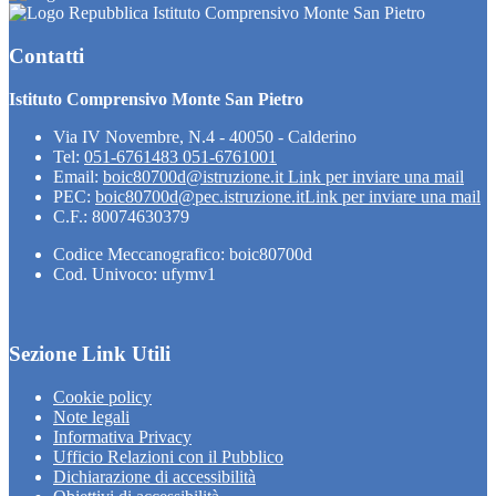
Istituto Comprensivo Monte San Pietro
Contatti
Istituto Comprensivo Monte San Pietro
Via IV Novembre, N.4 - 40050 - Calderino
Tel:
051-6761483 051-6761001
Email:
boic80700d@istruzione.it
Link per inviare una mail
PEC:
boic80700d@pec.istruzione.it
Link per inviare una mail
C.F.: 80074630379
Codice Meccanografico: boic80700d
Cod. Univoco: ufymv1
Sezione Link Utili
Cookie policy
Note legali
Informativa Privacy
Ufficio Relazioni con il Pubblico
Dichiarazione di accessibilità