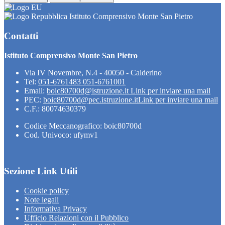
Istituto Comprensivo Monte San Pietro
Contatti
Istituto Comprensivo Monte San Pietro
Via IV Novembre, N.4 - 40050 - Calderino
Tel:
051-6761483 051-6761001
Email:
boic80700d@istruzione.it
Link per inviare una mail
PEC:
boic80700d@pec.istruzione.it
Link per inviare una mail
C.F.: 80074630379
Codice Meccanografico: boic80700d
Cod. Univoco: ufymv1
Sezione Link Utili
Cookie policy
Note legali
Informativa Privacy
Ufficio Relazioni con il Pubblico