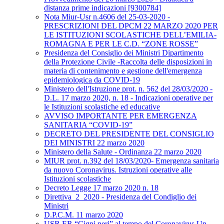
distanza prime indicazioni [9300784]
Nota Miur-Usr n.4606 del 25-03-2020 -
PRESCRIZIONI DEL DPCM 22 MARZO 2020 PER
LE ISTITUZIONI SCOLASTICHE DELL’EMILIA-
ROMAGNA E PER LE C.D. “ZONE ROSSE”
Presidenza del Consiglio dei Ministri Dipartimento
della Protezione Civile -Raccolta delle disposizioni in
materia di contenimento e gestione dell'emergenza
epidemiologica da COVID-19
Ministero dell'Istruzione prot. n. 562 del 28/03/2020 -
D.L. 17 marzo 2020, n. 18 - Indicazioni operative per
le Istituzioni scolastiche ed educative
AVVISO IMPORTANTE PER EMERGENZA
SANITARIA “COVID-19”
DECRETO DEL PRESIDENTE DEL CONSIGLIO
DEI MINISTRI 22 marzo 2020
Ministero della Salute - Ordinanza 22 marzo 2020
MIUR prot. n.392 del 18/03/2020- Emergenza sanitaria
da nuovo Coronavirus. Istruzioni operative alle
Istituzioni scolastiche
Decreto Legge 17 marzo 2020 n. 18
Direttiva_2_2020 - Presidenza del Condiglio dei
Ministri
D.P.C.M. 11 marzo 2020
USR ER “Cigni neri” al tempo del Coronavirus Un