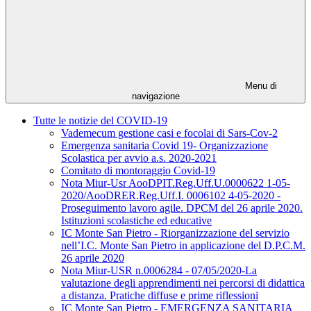
Menu di
navigazione
Tutte le notizie del COVID-19
Vademecum gestione casi e focolai di Sars-Cov-2
Emergenza sanitaria Covid 19- Organizzazione
Scolastica per avvio a.s. 2020-2021
Comitato di montoraggio Covid-19
Nota Miur-Usr AooDPIT.Reg.Uff.U.0000622 1-05-
2020/AooDRER.Reg.Uff.I. 0006102 4-05-2020 -
Proseguimento lavoro agile. DPCM del 26 aprile 2020.
Istituzioni scolastiche ed educative
IC Monte San Pietro - Riorganizzazione del servizio
nell’I.C. Monte San Pietro in applicazione del D.P.C.M.
26 aprile 2020
Nota Miur-USR n.0006284 - 07/05/2020-La
valutazione degli apprendimenti nei percorsi di didattica
a distanza. Pratiche diffuse e prime riflessioni
IC Monte San Pietro - EMERGENZA SANITARIA