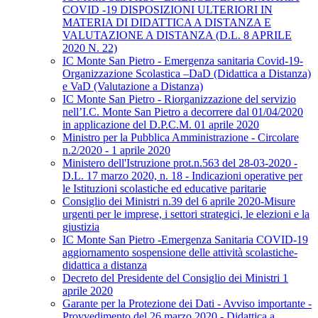
COVID -19 DISPOSIZIONI ULTERIORI IN
MATERIA DI DIDATTICA A DISTANZA E
VALUTAZIONE A DISTANZA (D.L. 8 APRILE
2020 N. 22)
IC Monte San Pietro - Emergenza sanitaria Covid-19-
Organizzazione Scolastica –DaD (Didattica a Distanza)
e VaD (Valutazione a Distanza)
IC Monte San Pietro - Riorganizzazione del servizio
nell’I.C. Monte San Pietro a decorrere dal 01/04/2020
in applicazione del D.P.C.M. 01 aprile 2020
Ministro per la Pubblica Amministrazione - Circolare
n.2/2020 - 1 aprile 2020
Ministero dell'Istruzione prot.n.563 del 28-03-2020 -
D.L. 17 marzo 2020, n. 18 - Indicazioni operative per
le Istituzioni scolastiche ed educative paritarie
Consiglio dei Ministri n.39 del 6 aprile 2020-Misure
urgenti per le imprese, i settori strategici, le elezioni e la
giustizia
IC Monte San Pietro -Emergenza Sanitaria COVID-19
aggiornamento sospensione delle attività scolastiche-
didattica a distanza
Decreto del Presidente del Consiglio dei Ministri 1
aprile 2020
Garante per la Protezione dei Dati - Avviso importante -
Provvedimento del 26 marzo 2020 - Didattica a