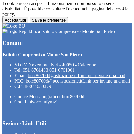
I cookie necessari per il funzionamento non possono essere
disabilitati. È possibile consultare l'elenco nella pagina della cookie
policy.
Accetta tutti
Salva le preferenze
Istituto Comprensivo Monte San Pietro
Contatti
Istituto Comprensivo Monte San Pietro
Via IV Novembre, N.4 - 40050 - Calderino
Tel:
051-6761483 051-6761001
Email:
boic80700d@istruzione.it
Link per inviare una mail
PEC:
boic80700d@pec.istruzione.it
Link per inviare una mail
C.F.: 80074630379
Codice Meccanografico: boic80700d
Cod. Univoco: ufymv1
Sezione Link Utili