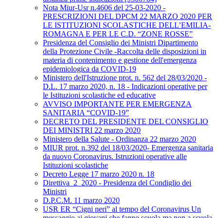
Nota Miur-Usr n.4606 del 25-03-2020 -
PRESCRIZIONI DEL DPCM 22 MARZO 2020 PER
LE ISTITUZIONI SCOLASTICHE DELL’EMILIA-
ROMAGNA E PER LE C.D. “ZONE ROSSE”
Presidenza del Consiglio dei Ministri Dipartimento
della Protezione Civile -Raccolta delle disposizioni in
materia di contenimento e gestione dell'emergenza
epidemiologica da COVID-19
Ministero dell'Istruzione prot. n. 562 del 28/03/2020 -
D.L. 17 marzo 2020, n. 18 - Indicazioni operative per
le Istituzioni scolastiche ed educative
AVVISO IMPORTANTE PER EMERGENZA
SANITARIA “COVID-19”
DECRETO DEL PRESIDENTE DEL CONSIGLIO
DEI MINISTRI 22 marzo 2020
Ministero della Salute - Ordinanza 22 marzo 2020
MIUR prot. n.392 del 18/03/2020- Emergenza sanitaria
da nuovo Coronavirus. Istruzioni operative alle
Istituzioni scolastiche
Decreto Legge 17 marzo 2020 n. 18
Direttiva_2_2020 - Presidenza del Condiglio dei
Ministri
D.P.C.M. 11 marzo 2020
USR ER “Cigni neri” al tempo del Coronavirus Un
messaggio ai giovani che fanno scuola ma non a scuola