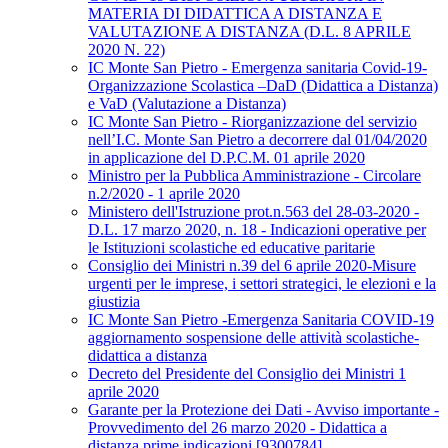
MATERIA DI DIDATTICA A DISTANZA E
VALUTAZIONE A DISTANZA (D.L. 8 APRILE
2020 N. 22)
IC Monte San Pietro - Emergenza sanitaria Covid-19-
Organizzazione Scolastica –DaD (Didattica a Distanza)
e VaD (Valutazione a Distanza)
IC Monte San Pietro - Riorganizzazione del servizio
nell’I.C. Monte San Pietro a decorrere dal 01/04/2020
in applicazione del D.P.C.M. 01 aprile 2020
Ministro per la Pubblica Amministrazione - Circolare
n.2/2020 - 1 aprile 2020
Ministero dell'Istruzione prot.n.563 del 28-03-2020 -
D.L. 17 marzo 2020, n. 18 - Indicazioni operative per
le Istituzioni scolastiche ed educative paritarie
Consiglio dei Ministri n.39 del 6 aprile 2020-Misure
urgenti per le imprese, i settori strategici, le elezioni e la
giustizia
IC Monte San Pietro -Emergenza Sanitaria COVID-19
aggiornamento sospensione delle attività scolastiche-
didattica a distanza
Decreto del Presidente del Consiglio dei Ministri 1
aprile 2020
Garante per la Protezione dei Dati - Avviso importante -
Provvedimento del 26 marzo 2020 - Didattica a
distanza prime indicazioni [9300784]