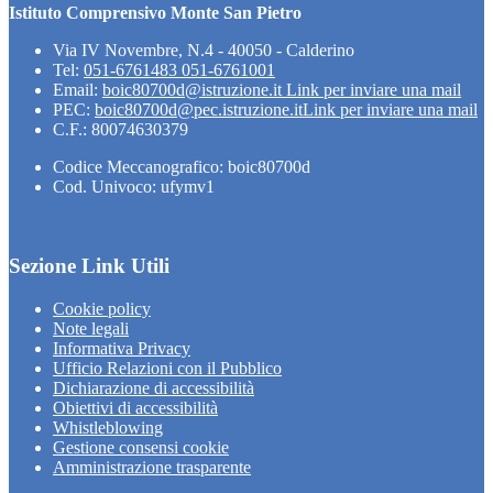
Istituto Comprensivo Monte San Pietro
Via IV Novembre, N.4 - 40050 - Calderino
Tel:
051-6761483 051-6761001
Email:
boic80700d@istruzione.it
Link per inviare una mail
PEC:
boic80700d@pec.istruzione.it
Link per inviare una mail
C.F.: 80074630379
Codice Meccanografico: boic80700d
Cod. Univoco: ufymv1
Sezione Link Utili
Cookie policy
Note legali
Informativa Privacy
Ufficio Relazioni con il Pubblico
Dichiarazione di accessibilità
Obiettivi di accessibilità
Whistleblowing
Gestione consensi cookie
Amministrazione trasparente