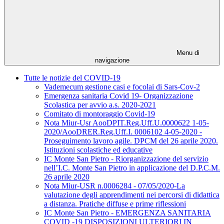
Menu di
navigazione
Tutte le notizie del COVID-19
Vademecum gestione casi e focolai di Sars-Cov-2
Emergenza sanitaria Covid 19- Organizzazione
Scolastica per avvio a.s. 2020-2021
Comitato di montoraggio Covid-19
Nota Miur-Usr AooDPIT.Reg.Uff.U.0000622 1-05-
2020/AooDRER.Reg.Uff.I. 0006102 4-05-2020 -
Proseguimento lavoro agile. DPCM del 26 aprile 2020.
Istituzioni scolastiche ed educative
IC Monte San Pietro - Riorganizzazione del servizio
nell’I.C. Monte San Pietro in applicazione del D.P.C.M.
26 aprile 2020
Nota Miur-USR n.0006284 - 07/05/2020-La
valutazione degli apprendimenti nei percorsi di didattica
a distanza. Pratiche diffuse e prime riflessioni
IC Monte San Pietro - EMERGENZA SANITARIA
COVID -19 DISPOSIZIONI ULTERIORI IN