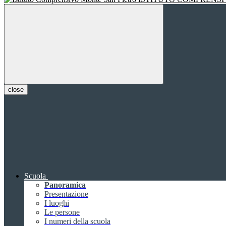
close
Scuola
Panoramica
Presentazione
I luoghi
Le persone
I numeri della scuola