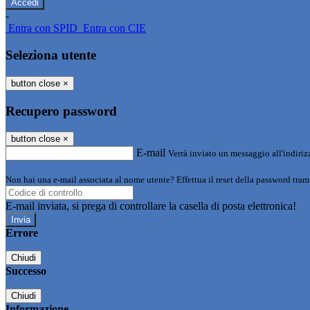
-
Entra con SPID
Entra con CIE
Seleziona utente
button close
×
Recupero password
button close
×
E-mail
Verrà inviato un messaggio all'indirizz
Non hai una e-mail associata al nome utente? Effettua il reset della password tram
E-mail inviata, si prega di controllare la casella di posta elettronica!
Errore
Chiudi
Successo
Chiudi
Informazione