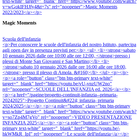
text-white" target="_blank" href="https://www.youtube.com/watch?
v=wGokIFHJfy4&t=7s" rel="noopener">Magic Moments
2022/2023</a></p>
Magic Moments
Scuola dell'infanzia
<p>Per conoscere le scuole dell'infanzia del nostro Istituto, partecipa
agli open day in presenza previsti per:</p> <ul> <li><strong>sabato
10 gennaio 2026 dalle ore 10:00 alle ore 12:00, </strong>presso i
plessi di Monte San Giovanni e San Martino;</li> <li>
<strong>sabato 10 gennaio 2026 dalle ore 16:00 alle ore 18:00,
</strong> presso il plesso di Amola. &#160;</li> </ul> <p></p>
<p><a role="button" class="btn btn-primary text-white"
target="_blank" href="https://youtu.be/vU-vnzUW2no"
rel="noopener">SCUOLE DELL'INFANZIA ed. 2026</a></p>
<p><a href="/pagine/progetto-continuit-infanzia--primaria-
20242025">Progetto Continuit&#224; infanzia- primaria
2024/2025</a></p> <p><a role="button" class="btn btn-primary
text-white" target="_blank" href="https://www.youtube.com/watch?
v=so7Zp4M7gVo" rel="noopener">VIDEO PRESENTAZIONE
INFANZIA 2025</a></p> <p><a role="button" class="btn btn-
primary text-white" target="_blank" href="https://youtu.be/-
hkWMkR_IpI" rel="noopener">Le scuole dell'infanzia</a></p>