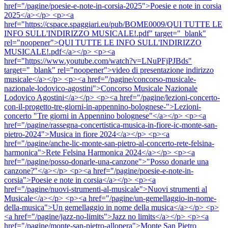
href="/pagine/poesie-e-note-in-corsia-2025">Poesie e note in corsia
2025</a></p> <p><a
href="https://cspace.spaggiari.eu/pub/BOME0009/QUI TUTTE LE
INFO SULL'INDIRIZZO MUSICALE!.pdf" target="_blank"
rel="noopener">QUI TUTTE LE INFO SULL'INDIRIZZO
MUSICALE!.pdf</a></p> <p><a
href="https://www.youtube.com/watch?v=LNuPFjPJBds"
target="_blank" rel="noopener">video di presentazione indirizzo
musicale</a></p> <p><a href="/pagine/concorso-musicale-
nazionale-lodovico-agostini">Concorso Musicale Nazionale
Lodovico Agostini</a></p> <p><a href="/pagine/lezioni-concerto-
con-il-progetto-tre-giorni-in-appennino-bolognese-">Lezioni-
concerto "Tre giorni in Appennino bolognese"</a></p> <p><a
href="/pagine/rassegna-concertistica-musica-in-fiore-ic-monte-san-
pietro-2024">Musica in fiore 2024</a></p> <p><a
href="/pagine/anche-lic-monte-san-pietro-al-concerto-rete-felsina-
harmonica">Rete Felsina Harmonica 2024</a></p> <p><a
href="/pagine/posso-donarle-una-canzone">"Posso donarle una
canzone?"</a></p> <p><a href="/pagine/poesie-e-note-in-
corsia">Poesie e note in corsia</a></p> <p><a
href="/pagine/nuovi-strumenti-al-musicale">Nuovi strumenti al
Musicale</a></p> <p><a href="/pagine/un-gemellaggio-in-nome-
della-musica">Un gemellaggio in nome della musica</a></p> <p>
<a href="/pagine/jazz-no-limits">Jazz no limits</a></p> <p><a
href="/pagine/monte-san-pietro-allopera">Monte San Pietro