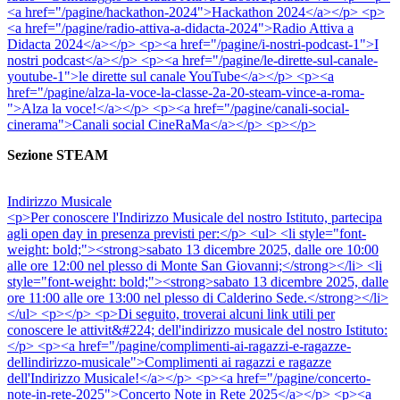
<a href="/pagine/hackathon-2024">Hackathon 2024</a></p> <p>
<a href="/pagine/radio-attiva-a-didacta-2024">Radio Attiva a
Didacta 2024</a></p> <p><a href="/pagine/i-nostri-podcast-1">I
nostri podcast</a></p> <p><a href="/pagine/le-dirette-sul-canale-
youtube-1">le dirette sul canale YouTube</a></p> <p><a
href="/pagine/alza-la-voce-la-classe-2a-20-steam-vince-a-roma-
">Alza la voce!</a></p> <p><a href="/pagine/canali-social-
cinerama">Canali social CineRaMa</a></p> <p></p>
Sezione STEAM
Indirizzo Musicale
<p>Per conoscere l'Indirizzo Musicale del nostro Istituto, partecipa
agli open day in presenza previsti per:</p> <ul> <li style="font-
weight: bold;"><strong>sabato 13 dicembre 2025, dalle ore 10:00
alle ore 12:00 nel plesso di Monte San Giovanni;</strong></li> <li
style="font-weight: bold;"><strong>sabato 13 dicembre 2025, dalle
ore 11:00 alle ore 13:00 nel plesso di Calderino Sede.</strong></li>
</ul> <p></p> <p>Di seguito, troverai alcuni link utili per
conoscere le attivit&#224; dell'indirizzo musicale del nostro Istituto:
</p> <p><a href="/pagine/complimenti-ai-ragazzi-e-ragazze-
dellindirizzo-musicale">Complimenti ai ragazzi e ragazze
dell'Indirizzo Musicale!</a></p> <p><a href="/pagine/concerto-
note-in-rete-2025">Concerto Note in Rete 2025</a></p> <p><a