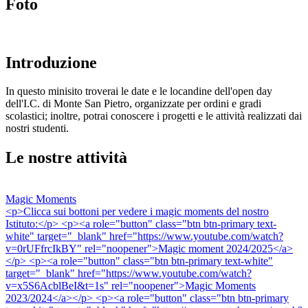
Foto
Introduzione
In questo minisito troverai le date e le locandine dell'open day
dell'I.C. di Monte San Pietro, organizzate per ordini e gradi
scolastici; inoltre, potrai conoscere i progetti e le attività realizzati dai
nostri studenti.
Le nostre attività
Magic Moments
<p>Clicca sui bottoni per vedere i magic moments del nostro
Istituto:</p> <p><a role="button" class="btn btn-primary text-
white" target="_blank" href="https://www.youtube.com/watch?
v=0rUFfrcIkBY" rel="noopener">Magic moment 2024/2025</a>
</p> <p><a role="button" class="btn btn-primary text-white"
target="_blank" href="https://www.youtube.com/watch?
v=x5S6AcblBeI&t=1s" rel="noopener">Magic Moments
2023/2024</a></p> <p><a role="button" class="btn btn-primary