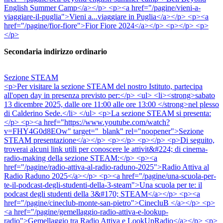
English Summer Camp</a></p> <p><a href="/pagine/vieni-a-
viaggiare-il-puglia">Vieni a...viaggiare in Puglia</a></p> <p><a
href="/pagine/fior-fiore">Fior Fiore 2024</a></p> <p></p> <p>
</p>
Secondaria indirizzo ordinario
Sezione STEAM
<p>Per visitare la sezione STEAM del nostro Istituto, partecipa
all'open day in presenza previsto per:</p> <ul> <li><strong>sabato
13 dicembre 2025, dalle ore 11:00 alle ore 13:00 </strong>nel plesso
di Calderino Sede.</li> </ul> <p>La sezione STEAM si presenta:
</p> <p><a href="https://www.youtube.com/watch?
v=FHY4G0d8EOw" target="_blank" rel="noopener">Sezione
STEAM presentazione</a></p> <p></p> <p></p> <p>Di seguito,
troverai alcuni link utili per conoscere le attivit&#224; di cinema-
radio-making della sezione STEAM:</p> <p><a
href="/pagine/radio-attiva-al-radio-raduno-2025">Radio Attiva al
Radio Raduno 2025</a></p> <p><a href="/pagine/una-scuola-per-
te-il-podcast-degli-studenti-della-3-steam">Una scuola per te: il
podcast degli studenti della 3&#170; STEAM</a></p> <p><a
href="/pagine/cineclub-monte-san-pietro">CinecluB </a></p> <p>
<a href="/pagine/gemellaggio-radio-attiva-e-lookup-
radio">Gemellaggio tra Radio Attiva e LookUpRadio</a></p> <p>