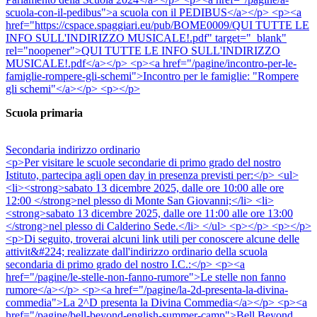
scuola-con-il-pedibus">a scuola con il PEDIBUS</a></p> <p><a
href="https://cspace.spaggiari.eu/pub/BOME0009/QUI TUTTE LE
INFO SULL'INDIRIZZO MUSICALE!.pdf" target="_blank"
rel="noopener">QUI TUTTE LE INFO SULL'INDIRIZZO
MUSICALE!.pdf</a></p> <p><a href="/pagine/incontro-per-le-
famiglie-rompere-gli-schemi">Incontro per le famiglie: "Rompere
gli schemi"</a></p> <p></p>
Scuola primaria
Secondaria indirizzo ordinario
<p>Per visitare le scuole secondarie di primo grado del nostro
Istituto, partecipa agli open day in presenza previsti per:</p> <ul>
<li><strong>sabato 13 dicembre 2025, dalle ore 10:00 alle ore
12:00 </strong>nel plesso di Monte San Giovanni;</li> <li>
<strong>sabato 13 dicembre 2025, dalle ore 11:00 alle ore 13:00
</strong>nel plesso di Calderino Sede.</li> </ul> <p></p> <p></p>
<p>Di seguito, troverai alcuni link utili per conoscere alcune delle
attivit&#224; realizzate dall'indirizzo ordinario della scuola
secondaria di primo grado del nostro I.C.:</p> <p><a
href="/pagine/le-stelle-non-fanno-rumore">Le stelle non fanno
rumore</a></p> <p><a href="/pagine/la-2d-presenta-la-divina-
commedia">La 2^D presenta la Divina Commedia</a></p> <p><a
href="/pagine/bell-beyond-english-summer-camp">Bell Beyond