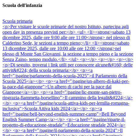
Scuola dell'infanzia
Scuola primaria
<p>Per visitare le scuole primarie del nostro Istituto, partecipa agli
open day in presenza previsti per:</p> <ul> <li><strong>sabato 13
dicembre 2025, dalle ore 9:00 alle ore 11:00</strong> nel plesso di
Calderino Sede, le sezioni a tempo pieno;</li> <li><strong>sabato
13 dicembre 2025, dalle ore 10:00 alle ore 12:00 </strong>nel
plesso di Monte San Giovanni, la sezione a tempo pieno e la sezione
Senza Zaino- tempo modulo.</li> </ul> <p></p> <p></p> <p></p>
<p>Di seguito, troverai i link utili per conoscere alcune&#160; delle
attivit&#224; della scuola primaria:</p> <p><a
href="/pagine/parlamento-della-scuola-2025">il Parlamento della
Scuola 2025</a></p> <p><a href="/pagine/un-albero-di-kaki-per-
la-pace-dal-giappone">Un albero di cachi per la pace dal
Giappone</a></p> <p><a href="/pagine/lic-monte-san-pietro-
ringrazia-fiammetta-borsellino">Il cammino della legalit&#224;</a>
</p> <p><a href="/pagine/scuola-attiva-kids-per-lemilia-romagna-
inclusiva">Scuola Attiva kids 2024</a></p> <p><a
href="/pagine/bell-beyond-english-summer-camp">Bell Beyond
English Summer Camp</a></p> <p><a href="/pagine/riparte-il-
progetto-di-educazione-stradale">Educazione stradale 2024</a>
</p> <p><a href="/pagine/il-parlamento-della-scuola-2024">Il
Parlamento della Scuola 2024</a></p> <p><a href="/pagine/a-