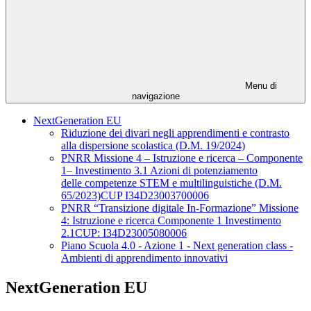
Menu di
navigazione
NextGeneration EU
Riduzione dei divari negli apprendimenti e contrasto
alla dispersione scolastica (D.M. 19/2024)
PNRR Missione 4 – Istruzione e ricerca – Componente
1– Investimento 3.1 Azioni di potenziamento
delle competenze STEM e multilinguistiche (D.M.
65/2023)CUP I34D23003700006
PNRR “Transizione digitale In-Formazione” Missione
4: Istruzione e ricerca Componente 1 Investimento
2.1CUP: I34D23005080006
Piano Scuola 4.0 - Azione 1 - Next generation class -
Ambienti di apprendimento innovativi
NextGeneration EU