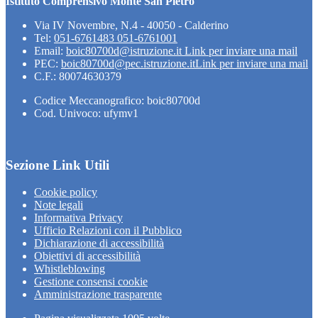
Istituto Comprensivo Monte San Pietro
Via IV Novembre, N.4 - 40050 - Calderino
Tel:
051-6761483 051-6761001
Email:
boic80700d@istruzione.it
Link per inviare una mail
PEC:
boic80700d@pec.istruzione.it
Link per inviare una mail
C.F.: 80074630379
Codice Meccanografico: boic80700d
Cod. Univoco: ufymv1
Sezione Link Utili
Cookie policy
Note legali
Informativa Privacy
Ufficio Relazioni con il Pubblico
Dichiarazione di accessibilità
Obiettivi di accessibilità
Whistleblowing
Gestione consensi cookie
Amministrazione trasparente