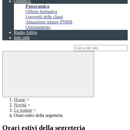
Didattica
Panoramica
Offerta formativa
I progetti delle classi
Attuazione misure PNRR
Orientamento
Radio Attiva
Info utili
Campo di ricerca per le pagine del sito
Home
>
Novità
>
Le notizie
>
Orari estivi della segreteria
Orari estivi della segreteria