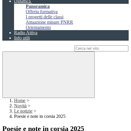
Didattica
Panoramica
Offerta formativa
I progetti delle classi
Attuazione misure PNRR
Orientamento
Radio Attiva
Info utili
Campo di ricerca per le pagine del sito
Home
>
Novità
>
Le notizie
>
Poesie e note in corsia 2025
Poesie e note in corsia 2025