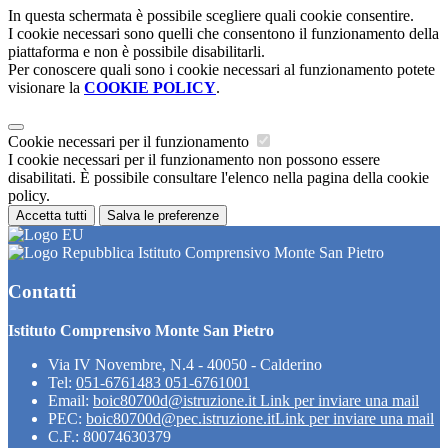
In questa schermata è possibile scegliere quali cookie consentire.
I cookie necessari sono quelli che consentono il funzionamento della
piattaforma e non è possibile disabilitarli.
Per conoscere quali sono i cookie necessari al funzionamento potete
visionare la
COOKIE POLICY
.
Cookie necessari per il funzionamento
I cookie necessari per il funzionamento non possono essere
disabilitati. È possibile consultare l'elenco nella pagina della cookie
policy.
Accetta tutti
Salva le preferenze
Istituto Comprensivo Monte San Pietro
Contatti
Istituto Comprensivo Monte San Pietro
Via IV Novembre, N.4 - 40050 - Calderino
Tel:
051-6761483 051-6761001
Email:
boic80700d@istruzione.it
Link per inviare una mail
PEC:
boic80700d@pec.istruzione.it
Link per inviare una mail
C.F.: 80074630379