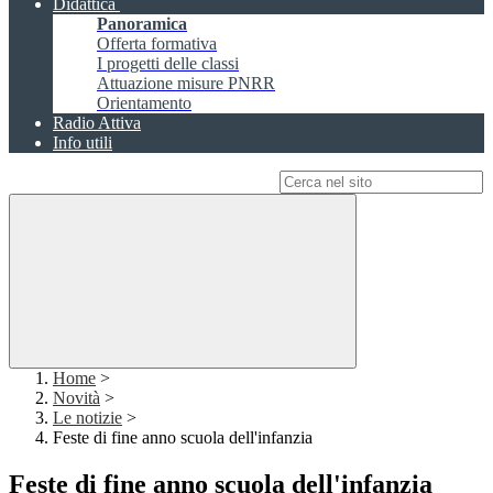
Didattica
Panoramica
Offerta formativa
I progetti delle classi
Attuazione misure PNRR
Orientamento
Radio Attiva
Info utili
Campo di ricerca per le pagine del sito
Home
>
Novità
>
Le notizie
>
Feste di fine anno scuola dell'infanzia
Feste di fine anno scuola dell'infanzia