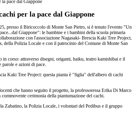
r la pace dal Giappone
cachi per la pace dal Giappone
25, presso il Biricoccolo di Monte San Pietro, si è tenuto l'evento "Un
 pace...dal Giappone": le bambine e i bambini della scuola primaria
ollaborazione con l'associazione Nagasaki- Brescia Kaki Tree Project,
s, della Polizia Locale e con il patrocinio del Comune di Monte San
co in corso: attraverso disegni, origami, haiku, teatro kamishibai e il
e parole e azioni di pace.
a Kaki Tree Project: questa pianta è "figlia" dell'albero di cachi
 docenti che hanno seguito il progetto, la professoressa Erika Di Marco
 la commovente cerimonia della piantumazione del cachi.
la Zabatino, la Polizia Locale, i volontari del Pedibus e il gruppo