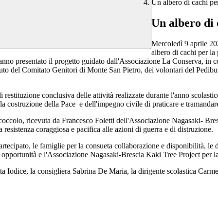
Un albero di cachi pe
Un albero di 
Mercoledì 9 aprile 20
albero di cachi per la
anno presentato il progetto guidato dall'Associazione La Conserva, in c
uto del Comitato Genitori di Monte San Pietro, dei volontari del Pedibu
i restituzione conclusiva delle attività realizzate durante l'anno scolasti
la costruzione della Pace e dell'impegno civile di praticare e tramandar
coccolo, ricevuta da Francesco Foletti dell'Associazione Nagasaki- Bresci
esistenza coraggiosa e pacifica alle azioni di guerra e di distruzione.
tecipato, le famiglie per la consueta collaborazione e disponibilità, le
da opportunità e l'Associazione Nagasaki-Brescia Kaki Tree Project per
ta Iodice, la consigliera Sabrina De Maria, la dirigente scolastica Carme