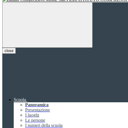
close
Scuola
Panoramica
Presentazione
I luoghi
Le persone
I numeri della scuola