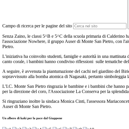
Campo di ricerca per le pagine del sito
Senza Zaino, le classi 5^B e 5^C della scuola primaria di Calderino h
l'associazione Nowhere, il gruppo Auser di Monte San Pietro, con l'ai
Pietro.
L'iniziativa ha coinvolto studenti, famiglie e autorità in una mattinata d
canto corale, i bambini hanno condiviso riflessioni sulle tematiche del
A seguire, è avvenuta la piantumazione del cachi nel giardino del Biri
sopravvissuto alla bomba atomica di Nagasaki, pertanto simboleggia la r
L'I.C. Monte San Pietro ringrazia le bambine e i bambini che hanno par
per la direzione del coro, l'Associazione La Conserva per la splendi
Si ringraziano inoltre la sindaca Monica Cinti, l'assessora Mariaconcet
Auser di Monte San Pietro.
Un albero di kaki per la pace dal Giappone