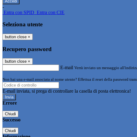
-
Entra con SPID
Entra con CIE
Seleziona utente
button close
×
Recupero password
button close
×
E-mail
Verrà inviato un messaggio all'indirizz
Non hai una e-mail associata al nome utente? Effettua il reset della password tram
E-mail inviata, si prega di controllare la casella di posta elettronica!
Errore
Chiudi
Successo
Chiudi
Informazione