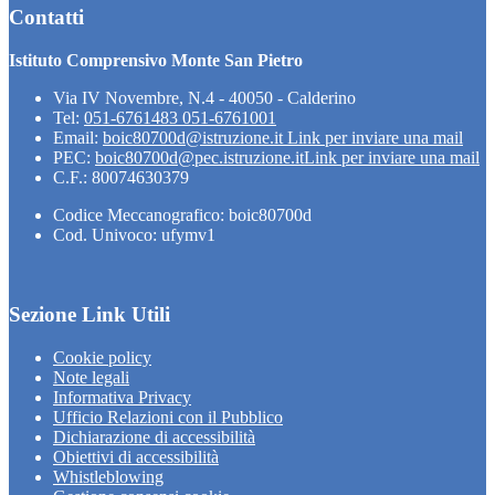
Contatti
Istituto Comprensivo Monte San Pietro
Via IV Novembre, N.4 - 40050 - Calderino
Tel:
051-6761483 051-6761001
Email:
boic80700d@istruzione.it
Link per inviare una mail
PEC:
boic80700d@pec.istruzione.it
Link per inviare una mail
C.F.: 80074630379
Codice Meccanografico: boic80700d
Cod. Univoco: ufymv1
Sezione Link Utili
Cookie policy
Note legali
Informativa Privacy
Ufficio Relazioni con il Pubblico
Dichiarazione di accessibilità
Obiettivi di accessibilità
Whistleblowing