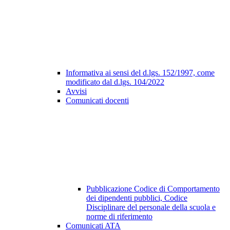
Informativa ai sensi del d.lgs. 152/1997, come
modificato dal d.lgs. 104/2022
Avvisi
Comunicati docenti
Pubblicazione Codice di Comportamento
dei dipendenti pubblici, Codice
Disciplinare del personale della scuola e
norme di riferimento
Comunicati ATA