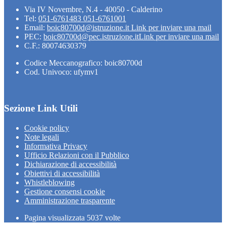
Via IV Novembre, N.4 - 40050 - Calderino
Tel:
051-6761483 051-6761001
Email:
boic80700d@istruzione.it
Link per inviare una mail
PEC:
boic80700d@pec.istruzione.it
Link per inviare una mail
C.F.: 80074630379
Codice Meccanografico: boic80700d
Cod. Univoco: ufymv1
Sezione Link Utili
Cookie policy
Note legali
Informativa Privacy
Ufficio Relazioni con il Pubblico
Dichiarazione di accessibilità
Obiettivi di accessibilità
Whistleblowing
Gestione consensi cookie
Amministrazione trasparente
Pagina visualizzata
5037
volte