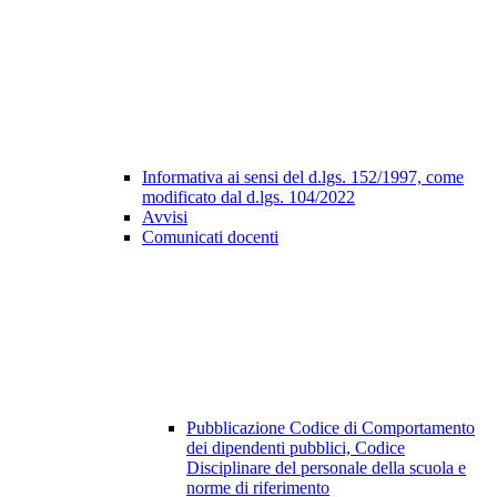
Informativa ai sensi del d.lgs. 152/1997, come
modificato dal d.lgs. 104/2022
Avvisi
Comunicati docenti
Pubblicazione Codice di Comportamento
dei dipendenti pubblici, Codice
Disciplinare del personale della scuola e
norme di riferimento