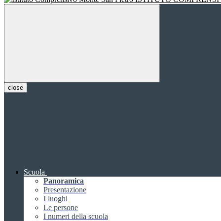
close
Scuola
Panoramica
Presentazione
I luoghi
Le persone
I numeri della scuola