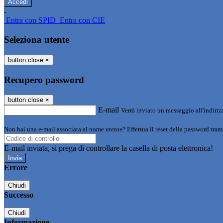
-
Entra con SPID
Entra con CIE
Seleziona utente
button close
×
Recupero password
button close
×
E-mail
Verrà inviato un messaggio all'indirizz
Non hai una e-mail associata al nome utente? Effettua il reset della password tram
E-mail inviata, si prega di controllare la casella di posta elettronica!
Errore
Chiudi
Successo
Chiudi
Informazione