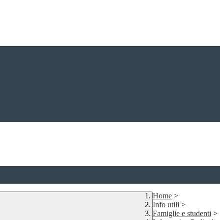
Home
>
Info utili
>
Famiglie e studenti
>