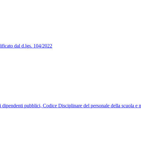
ificato dal d.lgs. 104/2022
ipendenti pubblici, Codice Disciplinare del personale della scuola e n