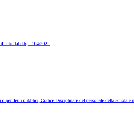
ificato dal d.lgs. 104/2022
ipendenti pubblici, Codice Disciplinare del personale della scuola e n