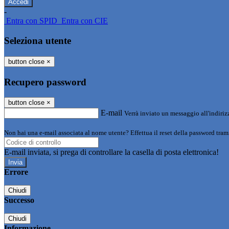
-
Entra con SPID
Entra con CIE
Seleziona utente
button close
×
Recupero password
button close
×
E-mail
Verrà inviato un messaggio all'indirizz
Non hai una e-mail associata al nome utente? Effettua il reset della password tram
E-mail inviata, si prega di controllare la casella di posta elettronica!
Errore
Chiudi
Successo
Chiudi
Informazione