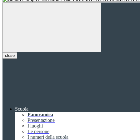
close
Scuola
Panoramica
Presentazione
I luoghi
Le persone
I numeri della scuola