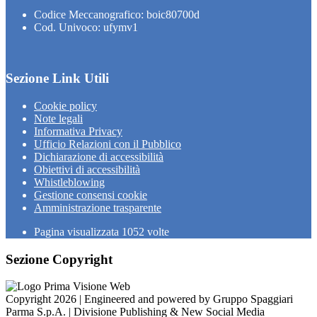
Codice Meccanografico: boic80700d
Cod. Univoco: ufymv1
Sezione Link Utili
Cookie policy
Note legali
Informativa Privacy
Ufficio Relazioni con il Pubblico
Dichiarazione di accessibilità
Obiettivi di accessibilità
Whistleblowing
Gestione consensi cookie
Amministrazione trasparente
Pagina visualizzata
1052
volte
Sezione Copyright
Copyright 2026 | Engineered and powered by Gruppo Spaggiari
Parma S.p.A. | Divisione Publishing & New Social Media