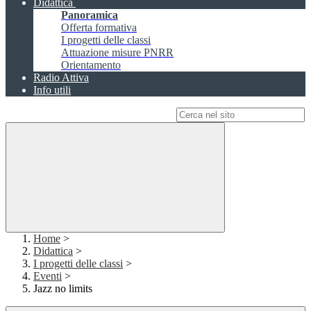
Didattica
Panoramica
Offerta formativa
I progetti delle classi
Attuazione misure PNRR
Orientamento
Radio Attiva
Info utili
Campo di ricerca per le pagine del sito
Home
>
Didattica
>
I progetti delle classi
>
Eventi
>
Jazz no limits