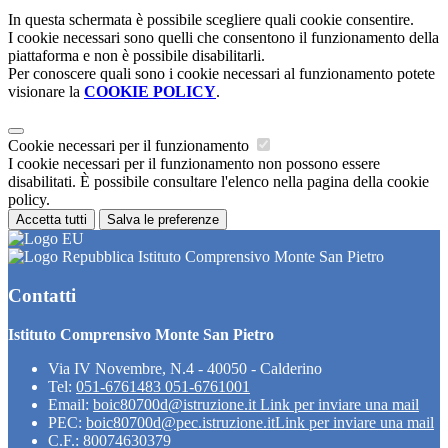
In questa schermata è possibile scegliere quali cookie consentire.
I cookie necessari sono quelli che consentono il funzionamento della
piattaforma e non è possibile disabilitarli.
Per conoscere quali sono i cookie necessari al funzionamento potete
visionare la
COOKIE POLICY
.
Cookie necessari per il funzionamento
I cookie necessari per il funzionamento non possono essere
disabilitati. È possibile consultare l'elenco nella pagina della cookie
policy.
Accetta tutti
Salva le preferenze
Istituto Comprensivo Monte San Pietro
Contatti
Istituto Comprensivo Monte San Pietro
Via IV Novembre, N.4 - 40050 - Calderino
Tel:
051-6761483 051-6761001
Email:
boic80700d@istruzione.it
Link per inviare una mail
PEC:
boic80700d@pec.istruzione.it
Link per inviare una mail
C.F.: 80074630379