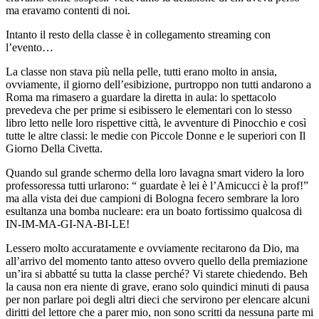
ma eravamo contenti di noi.
Intanto il resto della classe è in collegamento streaming con
l’evento…
La classe non stava più nella pelle, tutti erano molto in ansia,
ovviamente, il giorno dell’esibizione, purtroppo non tutti andarono a
Roma ma rimasero a guardare la diretta in aula: lo spettacolo
prevedeva che per prime si esibissero le elementari con lo stesso
libro letto nelle loro rispettive città, le avventure di
Pinocchio
e così
tutte le altre classi: le medie con
Piccole Donne
e le superiori con
Il
Giorno Della Civetta
.
Quando sul grande schermo della loro lavagna smart videro la loro
professoressa tutti urlarono: “ guardate è lei è l’Amicucci è la prof!”
ma alla vista dei due campioni di Bologna fecero sembrare la loro
esultanza una bomba nucleare: era un boato fortissimo qualcosa di
IN-IM-MA-GI-NA-BI-LE!
Lessero molto accuratamente e ovviamente recitarono da Dio, ma
all’arrivo del momento tanto atteso ovvero quello della premiazione
un’ira si abbatté su tutta la classe perché? Vi starete chiedendo. Beh
la causa non era niente di grave, erano solo quindici minuti di pausa
per non parlare poi degli altri dieci che servirono per elencare alcuni
diritti del lettore che a parer mio, non sono scritti da nessuna parte mi