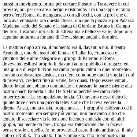
messi in movimento, prima per cercare il teatro a Trastevere in cui
provare, poi per cercare albergo e ristorante. Tra una tappa e l’altra
però c’era Roma, da mangiarsela con gli occhi, con la prof che ci
indicava entusiasta ora questa chiesa, ora quella piazza e poi Palazzo
Madama, sede del Senato e la statua di Giordano Bruno in Campo
dei fiori. Insomma ubriachi di adrenalina e bellezze varie, dopo una
capatina notturna a fontana di Trevi, siamo andati a dormire.
La mattina dopo arriva, il momento era lì, davanti a noi, il teatro
Argentina, uno dei teatri più famosi d’Italia. Io, Francesco e i
vincitori delle altre categorie e i gruppi di Palermo e Roma
dovevamo esibirsi proprio lì, davanti ad un pubblico di ragazzi ed
una giuria di esperti. Non eravamo proprio calmi in quel momento,
eravamo abbastanza ansiosi, ma c’era comunque quella voglia in noi
di provarci, crederci fino alla fine, beh quasi. Dopo essere entrati,
dietro le quinte abbiamo cominciato a ripassare la parte insieme alla
nostra coach Roberta Lidia De Stefano perché avevamo delle
imperfezioni. La competizione inizia. Ci eravamo messi dietro le
quinte dove c’era una piccola televisione che faceva vedere la
diretta. Ansia, molta ansia, troppa ansia… I gruppi si esibivano ed il
nostro momento era sempre più vicino, non facevamo altro che
tentare di scacciare via la tensione facendo amicizia con gli altri
gruppi, ma niente da fare., troppa era l'attenzione che ci faceva
pensare solo a quello. Io ho provato ad usare il mio antistress, il mio
cubo di Rubik, l’ho girato, l’ho scomposto, l’ho ricomposto, ma