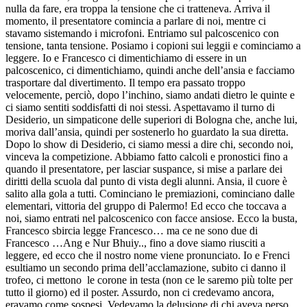
nulla da fare, era troppa la tensione che ci tratteneva. Arriva il
momento, il presentatore comincia a parlare di noi, mentre ci
stavamo sistemando i microfoni. Entriamo sul palcoscenico con
tensione, tanta tensione. Posiamo i copioni sui leggii e cominciamo a
leggere. Io e Francesco ci dimentichiamo di essere in un
palcoscenico, ci dimentichiamo, quindi anche dell’ansia e facciamo
trasportare dal divertimento. Il tempo era passato troppo
velocemente, perciò, dopo l’inchino, siamo andati dietro le quinte e
ci siamo sentiti soddisfatti di noi stessi. Aspettavamo il turno di
Desiderio, un simpaticone delle superiori di Bologna che, anche lui,
moriva dall’ansia, quindi per sostenerlo ho guardato la sua diretta.
Dopo lo show di Desiderio, ci siamo messi a dire chi, secondo noi,
vinceva la competizione. Abbiamo fatto calcoli e pronostici fino a
quando il presentatore, per lasciar suspance, si mise a parlare dei
diritti della scuola dal punto di vista degli alunni. Ansia, il cuore è
salito alla gola a tutti. Cominciano le premiazioni, cominciano dalle
elementari, vittoria del gruppo di Palermo! Ed ecco che toccava a
noi, siamo entrati nel palcoscenico con facce ansiose. Ecco la busta,
Francesco sbircia legge Francesco… ma ce ne sono due di
Francesco …Ang e Nur Bhuiy.., fino a dove siamo riusciti a
leggere, ed ecco che il nostro nome viene pronunciato. Io e Frenci
esultiamo un secondo prima dell’acclamazione, subito ci danno il
trofeo, ci mettono le corone in testa (non ce le saremo più tolte per
tutto il giorno) ed il poster. Assurdo, non ci credevamo ancora,
eravamo come sospesi. Vedevamo la delusione di chi aveva perso