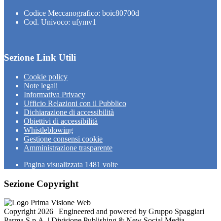
Codice Meccanografico: boic80700d
Cod. Univoco: ufymv1
Sezione Link Utili
Cookie policy
Note legali
Informativa Privacy
Ufficio Relazioni con il Pubblico
Dichiarazione di accessibilità
Obiettivi di accessibilità
Whistleblowing
Gestione consensi cookie
Amministrazione trasparente
Pagina visualizzata
1481
volte
Sezione Copyright
Copyright 2026 | Engineered and powered by Gruppo Spaggiari
Parma S.p.A. | Divisione Publishing & New Social Media