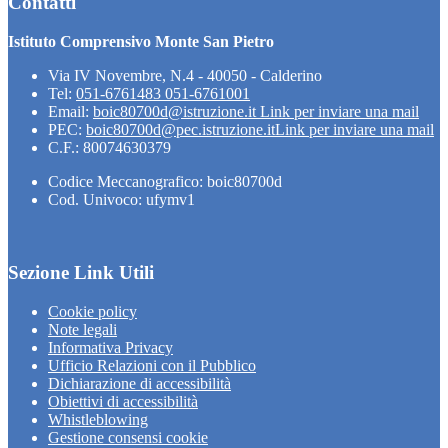
Contatti
Istituto Comprensivo Monte San Pietro
Via IV Novembre, N.4 - 40050 - Calderino
Tel:
051-6761483 051-6761001
Email:
boic80700d@istruzione.it
Link per inviare una mail
PEC:
boic80700d@pec.istruzione.it
Link per inviare una mail
C.F.: 80074630379
Codice Meccanografico: boic80700d
Cod. Univoco: ufymv1
Sezione Link Utili
Cookie policy
Note legali
Informativa Privacy
Ufficio Relazioni con il Pubblico
Dichiarazione di accessibilità
Obiettivi di accessibilità
Whistleblowing
Gestione consensi cookie