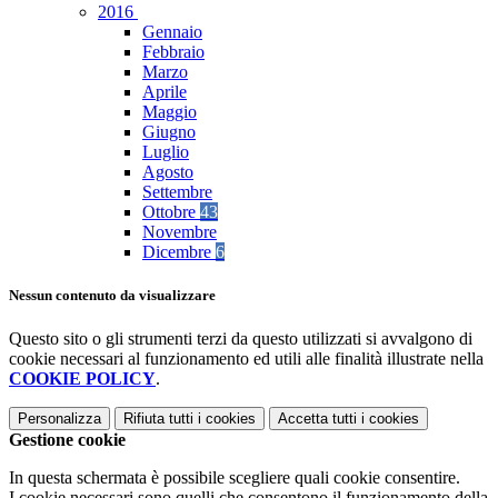
2016
Gennaio
Febbraio
Marzo
Aprile
Maggio
Giugno
Luglio
Agosto
Settembre
Ottobre
43
Novembre
Dicembre
6
Nessun contenuto da visualizzare
Questo sito o gli strumenti terzi da questo utilizzati si avvalgono di
cookie necessari al funzionamento ed utili alle finalità illustrate nella
COOKIE POLICY
.
Personalizza
Rifiuta tutti
i cookies
Accetta tutti
i cookies
Gestione cookie
In questa schermata è possibile scegliere quali cookie consentire.
I cookie necessari sono quelli che consentono il funzionamento della