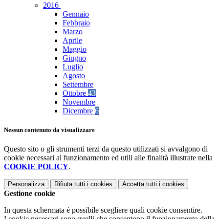
2016
Gennaio
Febbraio
Marzo
Aprile
Maggio
Giugno
Luglio
Agosto
Settembre
Ottobre
43
Novembre
Dicembre
6
Nessun contenuto da visualizzare
Questo sito o gli strumenti terzi da questo utilizzati si avvalgono di
cookie necessari al funzionamento ed utili alle finalità illustrate nella
COOKIE POLICY
.
Personalizza
Rifiuta tutti
i cookies
Accetta tutti
i cookies
Gestione cookie
In questa schermata è possibile scegliere quali cookie consentire.
I cookie necessari sono quelli che consentono il funzionamento della