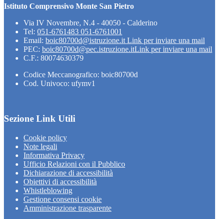
Istituto Comprensivo Monte San Pietro
Via IV Novembre, N.4 - 40050 - Calderino
Tel:
051-6761483 051-6761001
Email:
boic80700d@istruzione.it
Link per inviare una mail
PEC:
boic80700d@pec.istruzione.it
Link per inviare una mail
C.F.: 80074630379
Codice Meccanografico: boic80700d
Cod. Univoco: ufymv1
Sezione Link Utili
Cookie policy
Note legali
Informativa Privacy
Ufficio Relazioni con il Pubblico
Dichiarazione di accessibilità
Obiettivi di accessibilità
Whistleblowing
Gestione consensi cookie
Amministrazione trasparente