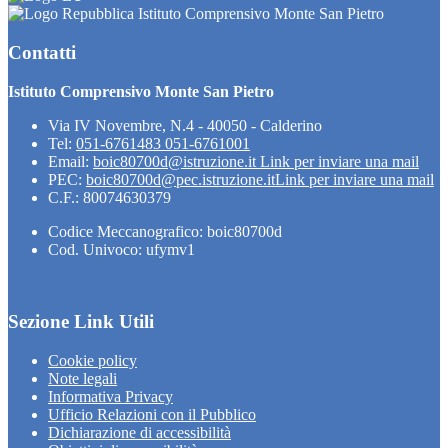
Istituto Comprensivo Monte San Pietro
Contatti
Istituto Comprensivo Monte San Pietro
Via IV Novembre, N.4 - 40050 - Calderino
Tel:
051-6761483 051-6761001
Email:
boic80700d@istruzione.it
Link per inviare una mail
PEC:
boic80700d@pec.istruzione.it
Link per inviare una mail
C.F.: 80074630379
Codice Meccanografico: boic80700d
Cod. Univoco: ufymv1
Sezione Link Utili
Cookie policy
Note legali
Informativa Privacy
Ufficio Relazioni con il Pubblico
Dichiarazione di accessibilità