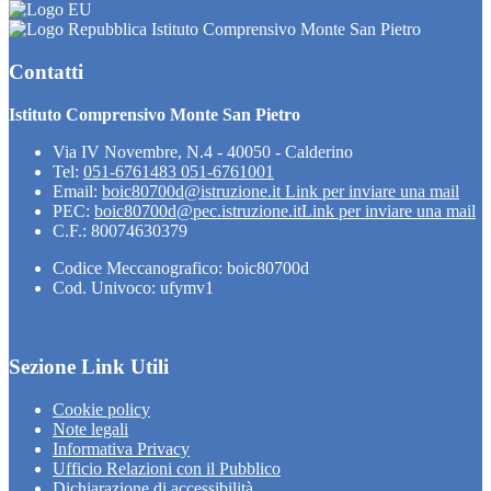
Istituto Comprensivo Monte San Pietro
Contatti
Istituto Comprensivo Monte San Pietro
Via IV Novembre, N.4 - 40050 - Calderino
Tel:
051-6761483 051-6761001
Email:
boic80700d@istruzione.it
Link per inviare una mail
PEC:
boic80700d@pec.istruzione.it
Link per inviare una mail
C.F.: 80074630379
Codice Meccanografico: boic80700d
Cod. Univoco: ufymv1
Sezione Link Utili
Cookie policy
Note legali
Informativa Privacy
Ufficio Relazioni con il Pubblico
Dichiarazione di accessibilità