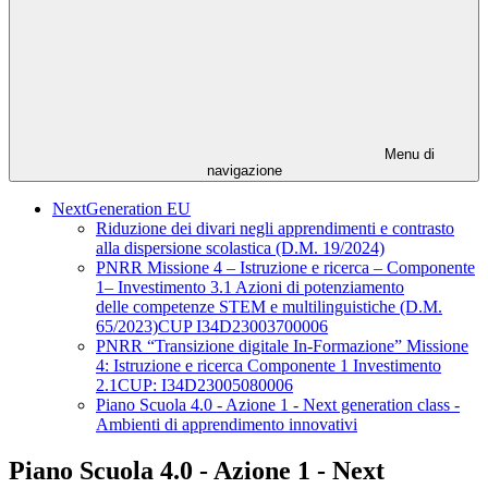
Menu di
navigazione
NextGeneration EU
Riduzione dei divari negli apprendimenti e contrasto
alla dispersione scolastica (D.M. 19/2024)
PNRR Missione 4 – Istruzione e ricerca – Componente
1– Investimento 3.1 Azioni di potenziamento
delle competenze STEM e multilinguistiche (D.M.
65/2023)CUP I34D23003700006
PNRR “Transizione digitale In-Formazione” Missione
4: Istruzione e ricerca Componente 1 Investimento
2.1CUP: I34D23005080006
Piano Scuola 4.0 - Azione 1 - Next generation class -
Ambienti di apprendimento innovativi
Piano Scuola 4.0 - Azione 1 - Next