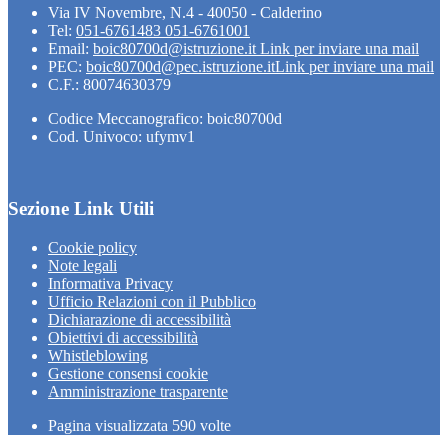
Via IV Novembre, N.4 - 40050 - Calderino
Tel:
051-6761483 051-6761001
Email:
boic80700d@istruzione.it
Link per inviare una mail
PEC:
boic80700d@pec.istruzione.it
Link per inviare una mail
C.F.: 80074630379
Codice Meccanografico: boic80700d
Cod. Univoco: ufymv1
Sezione Link Utili
Cookie policy
Note legali
Informativa Privacy
Ufficio Relazioni con il Pubblico
Dichiarazione di accessibilità
Obiettivi di accessibilità
Whistleblowing
Gestione consensi cookie
Amministrazione trasparente
Pagina visualizzata
590
volte