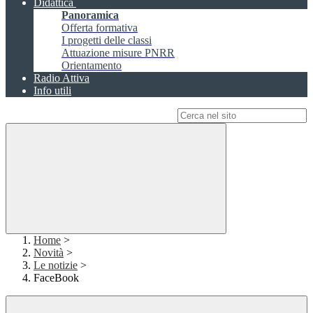
Didattica
Panoramica
Offerta formativa
I progetti delle classi
Attuazione misure PNRR
Orientamento
Radio Attiva
Info utili
Campo di ricerca per le pagine del sito
Home
>
Novità
>
Le notizie
>
FaceBook