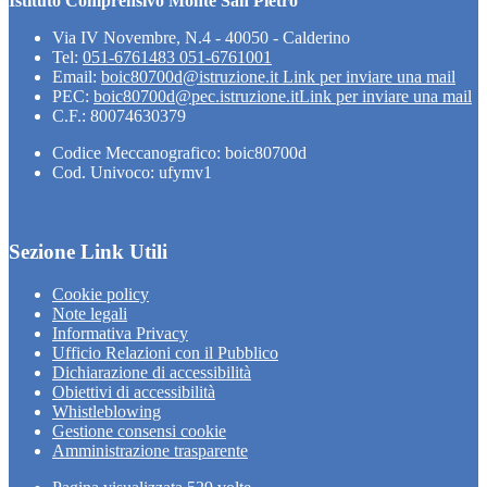
Istituto Comprensivo Monte San Pietro
Via IV Novembre, N.4 - 40050 - Calderino
Tel:
051-6761483 051-6761001
Email:
boic80700d@istruzione.it
Link per inviare una mail
PEC:
boic80700d@pec.istruzione.it
Link per inviare una mail
C.F.: 80074630379
Codice Meccanografico: boic80700d
Cod. Univoco: ufymv1
Sezione Link Utili
Cookie policy
Note legali
Informativa Privacy
Ufficio Relazioni con il Pubblico
Dichiarazione di accessibilità
Obiettivi di accessibilità
Whistleblowing
Gestione consensi cookie
Amministrazione trasparente