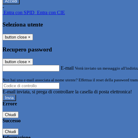
-
Entra con SPID
Entra con CIE
Seleziona utente
button close
×
Recupero password
button close
×
E-mail
Verrà inviato un messaggio all'indirizz
Non hai una e-mail associata al nome utente? Effettua il reset della password tram
E-mail inviata, si prega di controllare la casella di posta elettronica!
Errore
Chiudi
Successo
Chiudi
Informazione