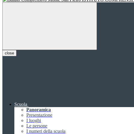
close
Scuola
Panoramica
Presentazione
I luoghi
Le persone
I numeri della scuola