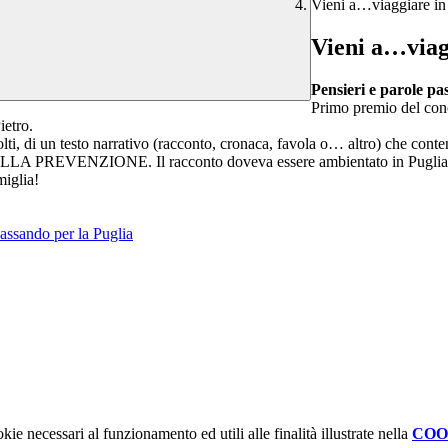
Vieni a…viaggiare in
Vieni a…viag
Pensieri e parole pa
Primo premio del conc
ietro.
olti, di un testo narrativo (racconto, cronaca, favola o… altro) che cont
DELLA PREVENZIONE. Il racconto doveva essere ambientato in Puglia, p
miglia!
passando per la Puglia
kie necessari al funzionamento ed utili alle finalità illustrate nella
COO