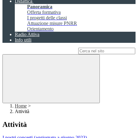
Didattica
Panoramica
Offerta formativa
I progetti delle classi
Attuazione misure PNRR
Orientamento
Radio Attiva
Info utili
Campo di ricerca per le pagine del sito
Home
>
Attività
Attività
I nostri concerti (aggiornato a giugno 2023)