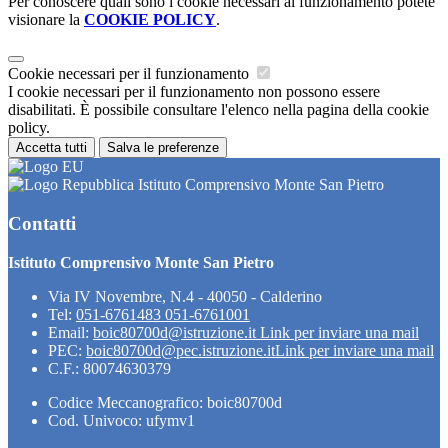
Per conoscere quali sono i cookie necessari al funzionamento potete
visionare la
COOKIE POLICY
.
Cookie necessari per il funzionamento
I cookie necessari per il funzionamento non possono essere
disabilitati. È possibile consultare l'elenco nella pagina della cookie
policy.
Accetta tutti
Salva le preferenze
Istituto Comprensivo Monte San Pietro
Contatti
Istituto Comprensivo Monte San Pietro
Via IV Novembre, N.4 - 40050 - Calderino
Tel:
051-6761483 051-6761001
Email:
boic80700d@istruzione.it
Link per inviare una mail
PEC:
boic80700d@pec.istruzione.it
Link per inviare una mail
C.F.: 80074630379
Codice Meccanografico: boic80700d
Cod. Univoco: ufymv1