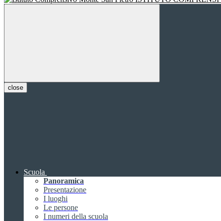
close
Scuola
Panoramica
Presentazione
I luoghi
Le persone
I numeri della scuola