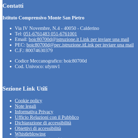
Contatti
Istituto Comprensivo Monte San Pietro
Via IV Novembre, N.4 - 40050 - Calderino
Tel:
051-6761483 051-6761001
Email:
boic80700d@istruzione.it
Link per inviare una mail
PEC:
boic80700d@pec.istruzione.it
Link per inviare una mail
C.F.: 80074630379
Codice Meccanografico: boic80700d
Cod. Univoco: ufymv1
Sezione Link Utili
Cookie policy
Note legali
Informativa Privacy
Ufficio Relazioni con il Pubblico
Dichiarazione di accessibilità
Obiettivi di accessibilità
Whistleblowing