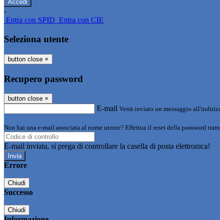
-
Entra con SPID
Entra con CIE
Seleziona utente
button close
×
Recupero password
button close
×
E-mail
Verrà inviato un messaggio all'indirizz
Non hai una e-mail associata al nome utente? Effettua il reset della password tram
E-mail inviata, si prega di controllare la casella di posta elettronica!
Errore
Chiudi
Successo
Chiudi
Informazione