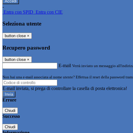
-
Entra con SPID
Entra con CIE
Seleziona utente
button close
×
Recupero password
button close
×
E-mail
Verrà inviato un messaggio all'indirizz
Non hai una e-mail associata al nome utente? Effettua il reset della password tram
E-mail inviata, si prega di controllare la casella di posta elettronica!
Errore
Chiudi
Successo
Chiudi
Informazione