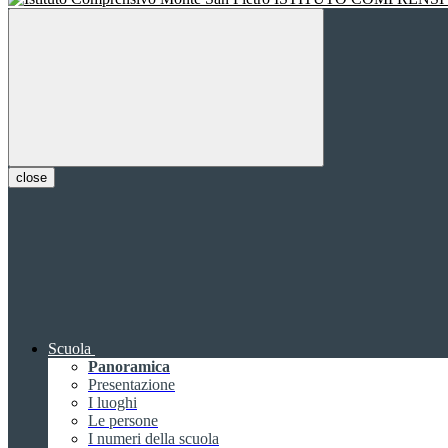
close
Scuola
Panoramica
Presentazione
I luoghi
Le persone
I numeri della scuola