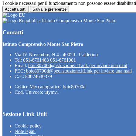
I cookie necessari per il funzionamento non possono essere disabilitati.
Accetta tutti
Salva le preferenze
Istituto Comprensivo Monte San Pietro
Contatti
Istituto Comprensivo Monte San Pietro
Via IV Novembre, N.4 - 40050 - Calderino
Tel:
051-6761483 051-6761001
Email:
boic80700d@istruzione.it
Link per inviare una mail
PEC:
boic80700d@pec.istruzione.it
Link per inviare una mail
C.F.: 80074630379
Codice Meccanografico: boic80700d
Cod. Univoco: ufymv1
Sezione Link Utili
Cookie policy
Note legali