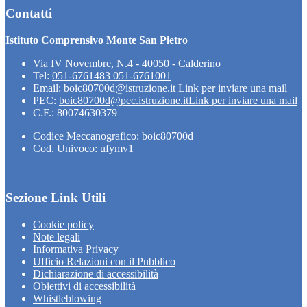
Contatti
Istituto Comprensivo Monte San Pietro
Via IV Novembre, N.4 - 40050 - Calderino
Tel:
051-6761483 051-6761001
Email:
boic80700d@istruzione.it
Link per inviare una mail
PEC:
boic80700d@pec.istruzione.it
Link per inviare una mail
C.F.: 80074630379
Codice Meccanografico: boic80700d
Cod. Univoco: ufymv1
Sezione Link Utili
Cookie policy
Note legali
Informativa Privacy
Ufficio Relazioni con il Pubblico
Dichiarazione di accessibilità
Obiettivi di accessibilità
Whistleblowing