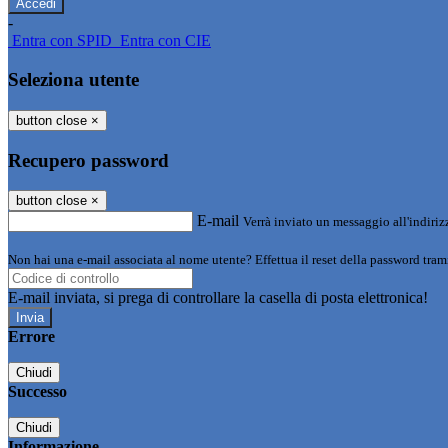
-
Entra con SPID
Entra con CIE
Seleziona utente
button close
×
Recupero password
button close
×
E-mail
Verrà inviato un messaggio all'indirizz
Non hai una e-mail associata al nome utente? Effettua il reset della password tram
E-mail inviata, si prega di controllare la casella di posta elettronica!
Errore
Chiudi
Successo
Chiudi
Informazione