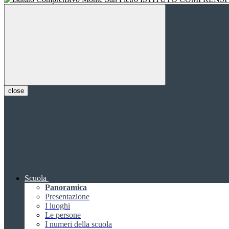
close
Scuola
Panoramica
Presentazione
I luoghi
Le persone
I numeri della scuola