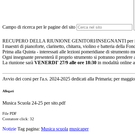
Campo di ricerca per le pagine del sito
RECUPERO DELLA RIUNIONE GENITORI/INSEGNANTI per il
I maestri di pianoforte, clarinetto, chitarra, violino e batteria della
Prima alla Quinta - interessati alle lezioni pomeridiane di strumento mu
Ogni insegnante presenterà il proprio strumento si potranno prendere a
La riunione sarà
VENERDI' 27/9 alle ore 18:30
in modalità online a
Avvio dei corsi per l'a.s. 2024-2025 dedicati alla Primaria; per maggi
Allegati
Musica Scuola 24-25 per sito.pdf
File PDF
Contatore click: 32
Notizie
Tag pagina:
Musica scuola
musicaper