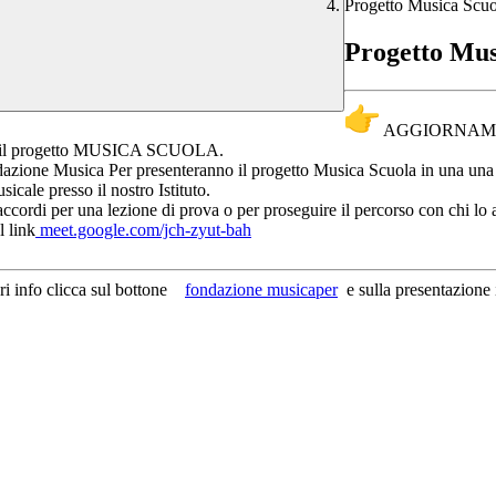
Progetto Musica Scuo
Progetto Mus
AGGIORNA
 progetto MUSICA SCUOLA.
 Fondazione Musica Per presenteranno il progetto Musica Scuola in una una
sicale presso il nostro Istituto.
ccordi per una lezione di prova o per proseguire il percorso con chi lo 
l link
meet.google.com/jch-zyut-
bah
ori info clicca sul bottone
fondazione musicaper
e sulla presentazione i