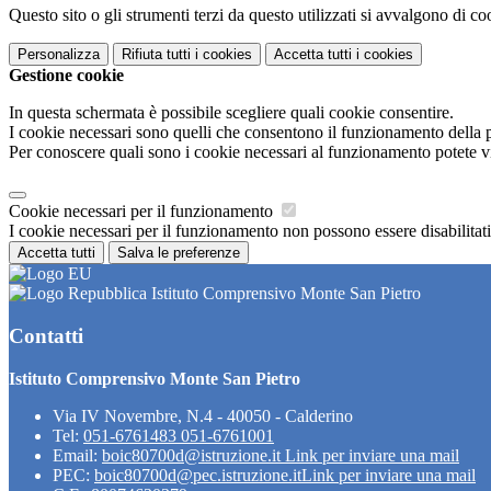
Questo sito o gli strumenti terzi da questo utilizzati si avvalgono di coo
Personalizza
Rifiuta tutti
i cookies
Accetta tutti
i cookies
Gestione cookie
In questa schermata è possibile scegliere quali cookie consentire.
I cookie necessari sono quelli che consentono il funzionamento della pi
Per conoscere quali sono i cookie necessari al funzionamento potete v
Cookie necessari per il funzionamento
I cookie necessari per il funzionamento non possono essere disabilitati.
Accetta tutti
Salva le preferenze
Istituto Comprensivo Monte San Pietro
Contatti
Istituto Comprensivo Monte San Pietro
Via IV Novembre, N.4 - 40050 - Calderino
Tel:
051-6761483 051-6761001
Email:
boic80700d@istruzione.it
Link per inviare una mail
PEC:
boic80700d@pec.istruzione.it
Link per inviare una mail