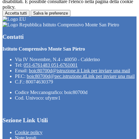
disabilitati. È possibile consultare l'elenco nella pagina della cookie
policy.
Accetta tutti
Salva le preferenze
Istituto Comprensivo Monte San Pietro
Contatti
Istituto Comprensivo Monte San Pietro
Via IV Novembre, N.4 - 40050 - Calderino
Tel:
051-6761483 051-6761001
Email:
boic80700d@istruzione.it
Link per inviare una mail
PEC:
boic80700d@pec.istruzione.it
Link per inviare una mail
C.F.: 80074630379
Codice Meccanografico: boic80700d
Cod. Univoco: ufymv1
Sezione Link Utili
Cookie policy
Note legali