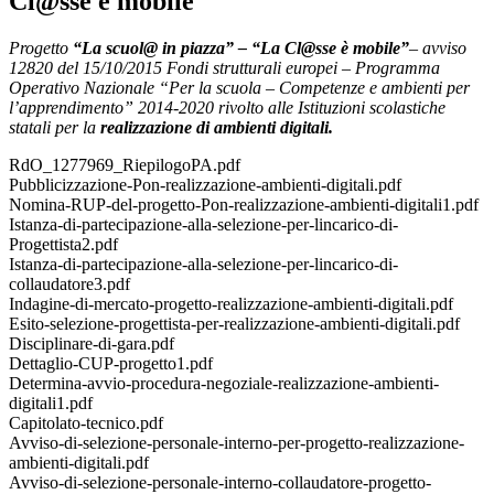
Cl@sse è mobile"
Progetto
“La scuol@ in piazza” – “La Cl@sse è mobile”
– avviso
12820 del 15/10/2015 Fondi strutturali europei – Programma
Operativo Nazionale “Per la scuola – Competenze e ambienti per
l’apprendimento” 2014-2020 rivolto alle Istituzioni scolastiche
statali per la
realizzazione di ambienti digitali.
RdO_1277969_RiepilogoPA.pdf
Pubblicizzazione-Pon-realizzazione-ambienti-digitali.pdf
Nomina-RUP-del-progetto-Pon-realizzazione-ambienti-digitali1.pdf
Istanza-di-partecipazione-alla-selezione-per-lincarico-di-
Progettista2.pdf
Istanza-di-partecipazione-alla-selezione-per-lincarico-di-
collaudatore3.pdf
Indagine-di-mercato-progetto-realizzazione-ambienti-digitali.pdf
Esito-selezione-progettista-per-realizzazione-ambienti-digitali.pdf
Disciplinare-di-gara.pdf
Dettaglio-CUP-progetto1.pdf
Determina-avvio-procedura-negoziale-realizzazione-ambienti-
digitali1.pdf
Capitolato-tecnico.pdf
Avviso-di-selezione-personale-interno-per-progetto-realizzazione-
ambienti-digitali.pdf
Avviso-di-selezione-personale-interno-collaudatore-progetto-