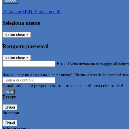
-
Entra con SPID
Entra con CIE
Seleziona utente
button close
×
Recupero password
button close
×
E-mail
Verrà inviato un messaggio all'indirizz
Non hai una e-mail associata al nome utente? Effettua il reset della password tram
E-mail inviata, si prega di controllare la casella di posta elettronica!
Errore
Chiudi
Successo
Chiudi
Informazione