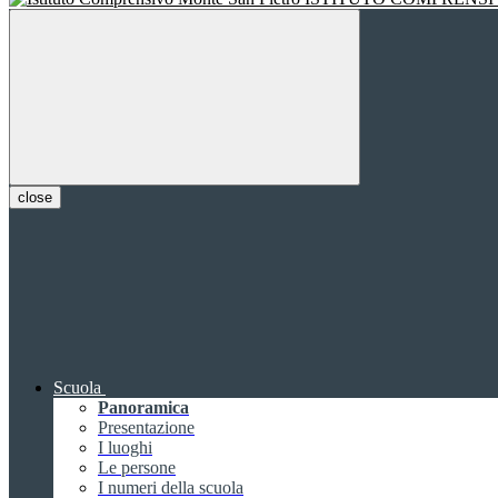
close
Scuola
Panoramica
Presentazione
I luoghi
Le persone
I numeri della scuola