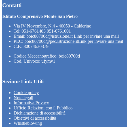
Contatti
Istituto Comprensivo Monte San Pietro
Via IV Novembre, N.4 - 40050 - Calderino
Tel:
051-6761483 051-6761001
Email:
boic80700d@istruzione.it
Link per inviare una mail
PEC:
boic80700d@pec.istruzione.it
Link per inviare una mail
C.F.: 80074630379
Codice Meccanografico: boic80700d
Cod. Univoco: ufymv1
Sezione Link Utili
Cookie policy
Note legali
Informativa Privacy
Ufficio Relazioni con il Pubblico
Dichiarazione di accessibilità
Obiettivi di accessibilità
Whistleblowing