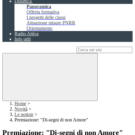
Didattica
Panoramica
Offerta formativa
I progetti delle classi
Attuazione misure PNRR
Orientamento
Radio Attiva
Info utili
Campo di ricerca per le pagine del sito
Home
>
Novità
>
Le notizie
>
Premiazione: "Di-segni di non Amore"
Premiazione: "Di-segni di non Amore"