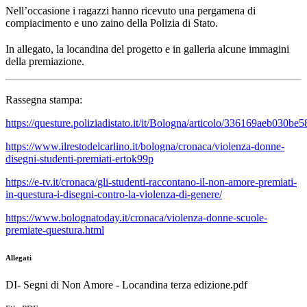
Nell’occasione i ragazzi hanno ricevuto una pergamena di
compiacimento e uno zaino della Polizia di Stato.
In allegato, la locandina del progetto e in galleria alcune immagini
della premiazione.
Rassegna stampa:
https://questure.poliziadistato.it/it/Bologna/articolo/336169aeb030b
https://www.ilrestodelcarlino.it/bologna/cronaca/violenza-donne-
disegni-studenti-premiati-ertok99p
https://e-tv.it/cronaca/gli-studenti-raccontano-il-non-amore-premiati-
in-questura-i-disegni-contro-la-violenza-di-genere/
https://www.bolognatoday.it/cronaca/violenza-donne-scuole-
premiate-questura.html
Allegati
DI- Segni di Non Amore - Locandina terza edizione.pdf