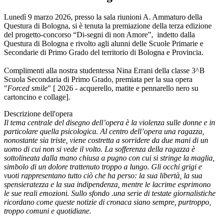
Lunedì 9 marzo 2026, presso la sala riunioni A. Ammaturo della
Questura di Bologna, si è tenuta la premiazione della terza edizione
del progetto-concorso “Di-segni di non Amore”, indetto dalla
Questura di Bologna e rivolto agli alunni delle Scuole Primarie e
Secondarie di Primo Grado del territorio di Bologna e Provincia.
Complimenti alla nostra studentessa Nina Errani della classe 3^B
Scuola Secondaria di Primo Grado, premiata per la sua opera
"
Forced smile
" [ 2026 - acquerello, matite e pennarello nero su
cartoncino e collage].
Descrizione dell'opera
Il tema centrale del disegno dell’opera è la violenza sulle donne e in
particolare quella psicologica. Al centro dell’opera una ragazza,
nonostante sia triste, viene costretta a sorridere da due mani di un
uomo di cui non si vede il volto. La sofferenza della ragazza è
sottolineata dalla mano chiusa a pugno con cui si stringe la maglia,
simbolo di un dolore trattenuto troppo a lungo. Gli occhi grigi e
vuoti rappresentano tutto ciò che ha perso: la sua libertà, la sua
spensieratezza e la sua indipendenza, mentre le lacrime esprimono
le sue reali emozioni. Sullo sfondo .una serie di testate giornalistiche
ricordano come queste notizie di cronaca siano sempre, purtroppo,
troppo comuni e quotidiane.