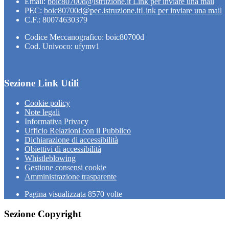
Email:
boic80700d@istruzione.it
Link per inviare una mail
PEC:
boic80700d@pec.istruzione.it
Link per inviare una mail
C.F.: 80074630379
Codice Meccanografico: boic80700d
Cod. Univoco: ufymv1
Sezione Link Utili
Cookie policy
Note legali
Informativa Privacy
Ufficio Relazioni con il Pubblico
Dichiarazione di accessibilità
Obiettivi di accessibilità
Whistleblowing
Gestione consensi cookie
Amministrazione trasparente
Pagina visualizzata
8570
volte
Sezione Copyright