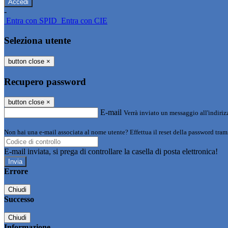
-
Entra con SPID
Entra con CIE
Seleziona utente
button close
×
Recupero password
button close
×
E-mail
Verrà inviato un messaggio all'indirizz
Non hai una e-mail associata al nome utente? Effettua il reset della password tram
E-mail inviata, si prega di controllare la casella di posta elettronica!
Errore
Chiudi
Successo
Chiudi
Informazione