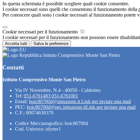
In questa schermata è possibile scegliere quali cookie consentire.
I cookie necessari sono quelli che consentono il funzionamento della pi
Per conoscere quali sono i cookie necessari al funzionamento potete v
Cookie necessari per il funzionamento
I cookie necessari per il funzionamento non possono essere disabilitati.
Accetta tutti
Salva le preferenze
Istituto Comprensivo Monte San Pietro
Contatti
Istituto Comprensivo Monte San Pietro
Via IV Novembre, N.4 - 40050 - Calderino
Tel:
051-6761483 051-6761001
Email:
boic80700d@istruzione.it
Link per inviare una mail
PEC:
boic80700d@pec.istruzione.it
Link per inviare una mail
C.F.: 80074630379
Codice Meccanografico: boic80700d
Cod. Univoco: ufymv1