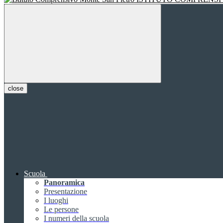
close
Scuola
Panoramica
Presentazione
I luoghi
Le persone
I numeri della scuola