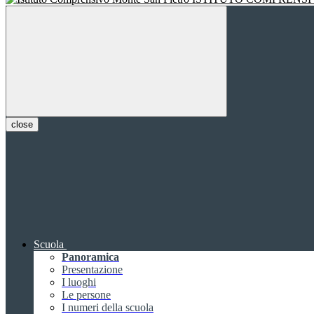
close
Scuola
Panoramica
Presentazione
I luoghi
Le persone
I numeri della scuola