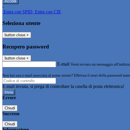
-
Entra con SPID
Entra con CIE
Seleziona utente
button close
×
Recupero password
button close
×
E-mail
Verrà inviato un messaggio all'indirizz
Non hai una e-mail associata al nome utente? Effettua il reset della password tram
E-mail inviata, si prega di controllare la casella di posta elettronica!
Errore
Chiudi
Successo
Chiudi
Informazione