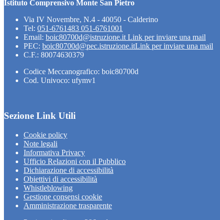
Istituto Comprensivo Monte San Pietro
Via IV Novembre, N.4 - 40050 - Calderino
Tel:
051-6761483 051-6761001
Email:
boic80700d@istruzione.it
Link per inviare una mail
PEC:
boic80700d@pec.istruzione.it
Link per inviare una mail
C.F.: 80074630379
Codice Meccanografico: boic80700d
Cod. Univoco: ufymv1
Sezione Link Utili
Cookie policy
Note legali
Informativa Privacy
Ufficio Relazioni con il Pubblico
Dichiarazione di accessibilità
Obiettivi di accessibilità
Whistleblowing
Gestione consensi cookie
Amministrazione trasparente