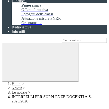
Didattica
Panoramica
Offerta formativa
I progetti delle classi
Attuazione misure PNRR
Orientamento
Radio Attiva
Info utili
Campo di ricerca per le pagine del sito
Home
>
Novità
>
Le notizie
>
INTERPELLI PER SUPPLENZE DOCENTI A.S.
2025/2026