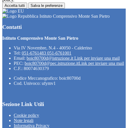
Accetta tutti
Salva le preferenze
Istituto Comprensivo Monte San Pietro
Contatti
Istituto Comprensivo Monte San Pietro
Via IV Novembre, N.4 - 40050 - Calderino
Tel:
051-6761483 051-6761001
Email:
boic80700d@istruzione.it
Link per inviare una mail
PEC:
boic80700d@pec.istruzione.it
Link per inviare una mail
C.F.: 80074630379
Codice Meccanografico: boic80700d
Cod. Univoco: ufymv1
Sezione Link Utili
Cookie policy
Note legali
Informativa Privacy