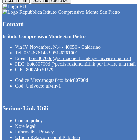
Accetta tutti
Salva le preferenze
Istituto Comprensivo Monte San Pietro
Contatti
Istituto Comprensivo Monte San Pietro
Via IV Novembre, N.4 - 40050 - Calderino
Tel:
051-6761483 051-6761001
Email:
boic80700d@istruzione.it
Link per inviare una mail
PEC:
boic80700d@pec.istruzione.it
Link per inviare una mail
C.F.: 80074630379
Codice Meccanografico: boic80700d
Cod. Univoco: ufymv1
Sezione Link Utili
Cookie policy
Note legali
Informativa Privacy
Ufficio Relazioni con il Pubblico