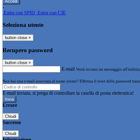
-
Entra con SPID
Entra con CIE
Seleziona utente
button close
×
Recupero password
button close
×
E-mail
Verrà inviato un messaggio all'indirizz
Non hai una e-mail associata al nome utente? Effettua il reset della password tram
E-mail inviata, si prega di controllare la casella di posta elettronica!
Errore
Chiudi
Successo
Chiudi
Informazione