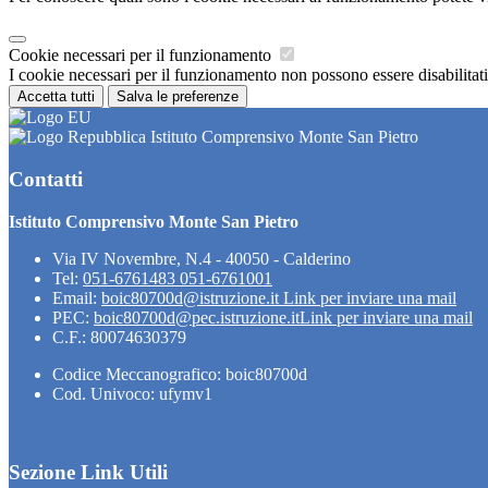
Cookie necessari per il funzionamento
I cookie necessari per il funzionamento non possono essere disabilitati.
Accetta tutti
Salva le preferenze
Istituto Comprensivo Monte San Pietro
Contatti
Istituto Comprensivo Monte San Pietro
Via IV Novembre, N.4 - 40050 - Calderino
Tel:
051-6761483 051-6761001
Email:
boic80700d@istruzione.it
Link per inviare una mail
PEC:
boic80700d@pec.istruzione.it
Link per inviare una mail
C.F.: 80074630379
Codice Meccanografico: boic80700d
Cod. Univoco: ufymv1
Sezione Link Utili