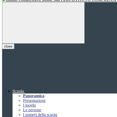
close
Scuola
Panoramica
Presentazione
I luoghi
Le persone
I numeri della scuola