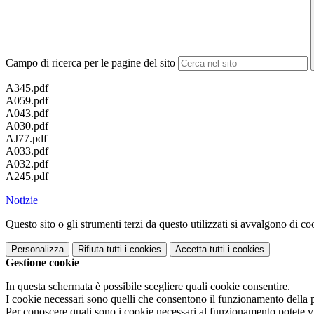
Campo di ricerca per le pagine del sito
A345.pdf
A059.pdf
A043.pdf
A030.pdf
AJ77.pdf
A033.pdf
A032.pdf
A245.pdf
Notizie
Questo sito o gli strumenti terzi da questo utilizzati si avvalgono di coo
Personalizza
Rifiuta tutti
i cookies
Accetta tutti
i cookies
Gestione cookie
In questa schermata è possibile scegliere quali cookie consentire.
I cookie necessari sono quelli che consentono il funzionamento della pi
Per conoscere quali sono i cookie necessari al funzionamento potete v