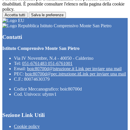
disabilitati. È possibile consultare l'elenco nella pagina della cookie
policy.
Accetta tutti
Salva le preferenze
Istituto Comprensivo Monte San Pietro
Contatti
Istituto Comprensivo Monte San Pietro
Via IV Novembre, N.4 - 40050 - Calderino
Tel:
051-6761483 051-6761001
Email:
boic80700d@istruzione.it
Link per inviare una mail
PEC:
boic80700d@pec.istruzione.it
Link per inviare una mail
C.F.: 80074630379
Codice Meccanografico: boic80700d
Cod. Univoco: ufymv1
Sezione Link Utili
Cookie policy