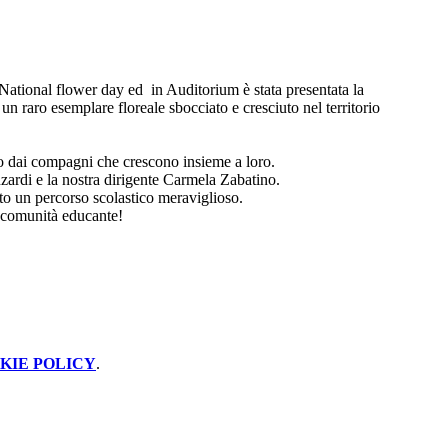
 National flower day ed in Auditorium è stata presentata la
 un raro esemplare floreale sbocciato e cresciuto nel territorio
tto dai compagni che crescono insieme a loro.
zardi e la nostra dirigente Carmela Zabatino.
to un percorso scolastico meraviglioso.
ra comunità educante!
KIE POLICY
.