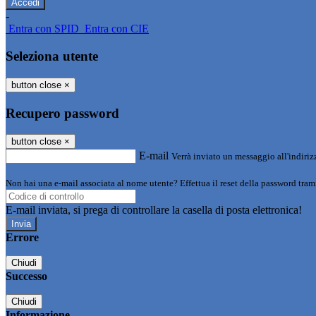
-
Entra con SPID
Entra con CIE
Seleziona utente
button close
×
Recupero password
button close
×
E-mail
Verrà inviato un messaggio all'indirizz
Non hai una e-mail associata al nome utente? Effettua il reset della password tram
E-mail inviata, si prega di controllare la casella di posta elettronica!
Errore
Chiudi
Successo
Chiudi
Informazione