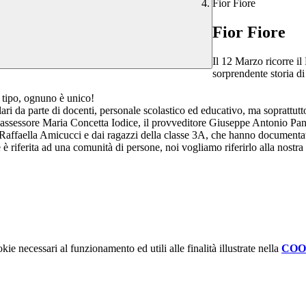
Fior Fiore
Fior Fiore
Il 12 Marzo ricorre il
sorprendente storia di
ni tipo, ognuno è unico!
olari da parte di docenti, personale scolastico ed educativo, ma soprattu
’assessore Maria Concetta Iodice, il provveditore Giuseppe Antonio Pan
e, Raffaella Amicucci e dai ragazzi della classe 3A, che hanno documenta
e è riferita ad una comunità di persone, noi vogliamo riferirlo alla nost
kie necessari al funzionamento ed utili alle finalità illustrate nella
COO