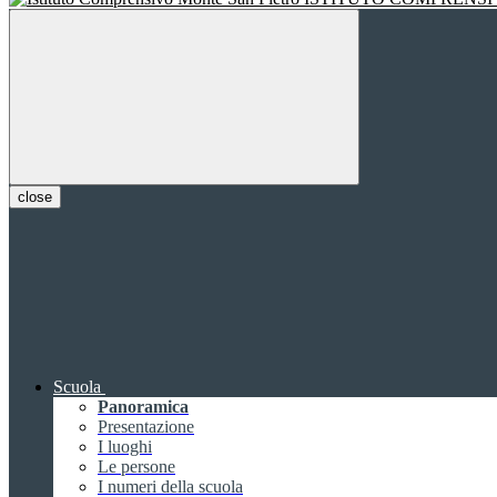
close
Scuola
Panoramica
Presentazione
I luoghi
Le persone
I numeri della scuola