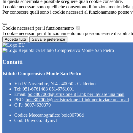
In questa schermata è possibile scegliere quali cookie consentire.
I cookie necessari sono quelli che consentono il funzionamento della pi
Per conoscere quali sono i cookie necessari al funzionamento potete v
Cookie necessari per il funzionamento
I cookie necessari per il funzionamento non possono essere disabilitati.
Accetta tutti
Salva le preferenze
Istituto Comprensivo Monte San Pietro
Contatti
Istituto Comprensivo Monte San Pietro
Via IV Novembre, N.4 - 40050 - Calderino
Tel:
051-6761483 051-6761001
Email:
boic80700d@istruzione.it
Link per inviare una mail
PEC:
boic80700d@pec.istruzione.it
Link per inviare una mail
C.F.: 80074630379
Codice Meccanografico: boic80700d
Cod. Univoco: ufymv1